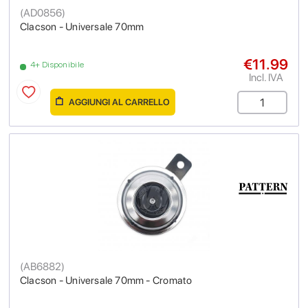
(
AD0856
)
Clacson - Universale 70mm
€11.99
4+ Disponibile
Incl. IVA
AGGIUNGI AL CARRELLO
(
AB6882
)
Clacson - Universale 70mm - Cromato