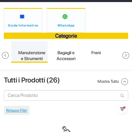
Guide Informative
WhatsApp
Categorie
oni
Manutenzione
Bagagli e
Freni
El
e
e Strumenti
Accessori
Tutti i Prodotti (
26
)
Mostra Tutto