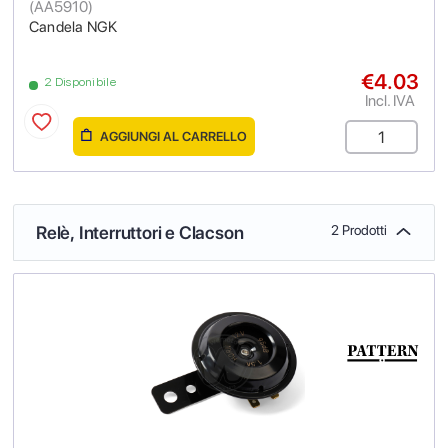
(
AA5910
)
Candela NGK
€4.03
2 Disponibile
Incl. IVA
AGGIUNGI AL CARRELLO
Relè, Interruttori e Clacson
2 Prodotti