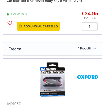
Caricabatterie MotoBatt Baby Boy 6 Volt e 12 Volt
€34.95
4 Disponibile
Incl. IVA
AGGIUNGI AL CARRELLO
Frecce
1 Prodotti
(
AD1957
)