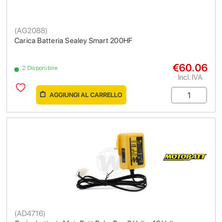
(
AG2088
)
Carica Batteria Sealey Smart 200HF
€60.06
2 Disponibile
Incl. IVA
AGGIUNGI AL CARRELLO
(
AD4716
)