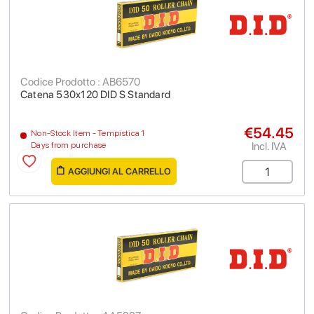
Codice Prodotto : AB6570
Catena 530x120 DID S Standard
€54.45
Non-Stock Item - Tempistica 1
Incl. IVA
Days from purchase
AGGIUNGI AL CARRELLO