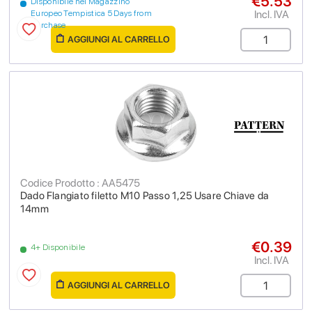
€5.53
Disponibile nel Magazzino
Incl. IVA
Europeo Tempistica 5 Days from
purchase
AGGIUNGI AL CARRELLO
Codice Prodotto : AA5475
Dado Flangiato filetto M10 Passo 1,25 Usare Chiave da
14mm
€0.39
4+ Disponibile
Incl. IVA
AGGIUNGI AL CARRELLO