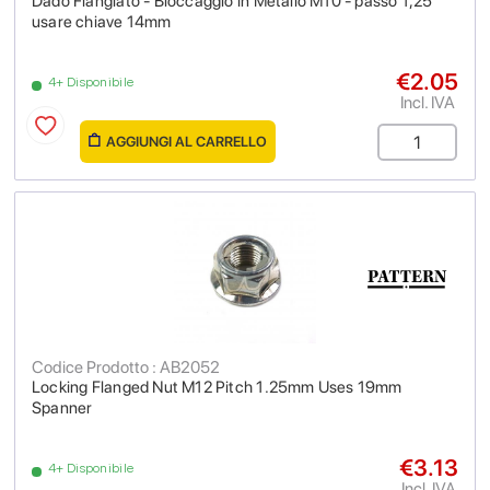
Dado Flangiato - Bloccaggio in Metallo M10 - passo 1,25
usare chiave 14mm
€2.05
4+ Disponibile
Incl. IVA
AGGIUNGI AL CARRELLO
Codice Prodotto : AB2052
Locking Flanged Nut M12 Pitch 1.25mm Uses 19mm
Spanner
€3.13
4+ Disponibile
Incl. IVA