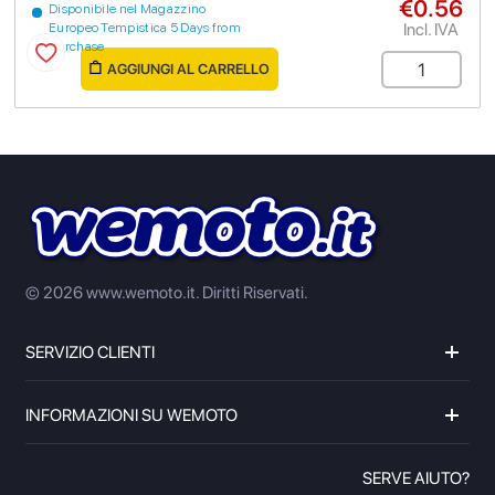
€0.56
Disponibile nel Magazzino
Incl. IVA
Europeo Tempistica 5 Days from
purchase
AGGIUNGI AL CARRELLO
© 2026 www.wemoto.it.
Diritti Riservati.
SERVIZIO CLIENTI
INFORMAZIONI SU WEMOTO
SERVE AIUTO?