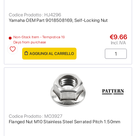
Codice Prodotto : HJ4296
Yamaha OEM Part 9018508169, Self-Locking Nut
€9.66
Non-Stock Item - Tempistica 19
Incl. IVA
Days from purchase
AGGIUNGI AL CARRELLO
Codice Prodotto : MO3927
Flanged Nut M10 Stainless Steel Serrated Pitch 1.50mm