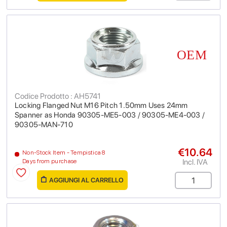
Codice Prodotto : AH5741
Locking Flanged Nut M16 Pitch 1.50mm Uses 24mm
Spanner as Honda 90305-ME5-003 / 90305-ME4-003 /
90305-MAN-710
€10.64
Non-Stock Item - Tempistica 8
Incl. IVA
Days from purchase
AGGIUNGI AL CARRELLO