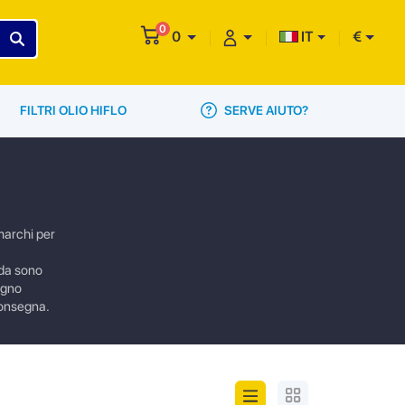
0
0
IT
€
SERVE AIUTO?
FILTRI OLIO HIFLO
marchi per
nda sono
sogno
 consegna.