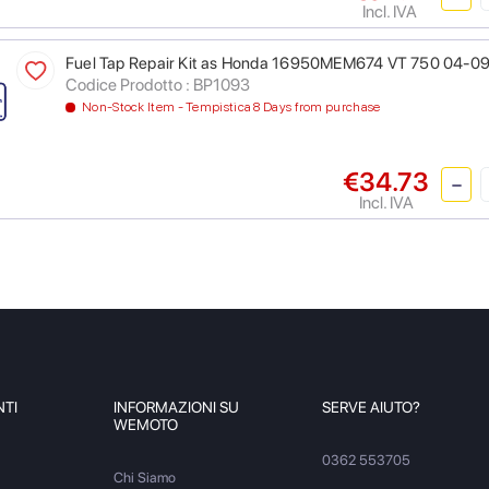
Incl. IVA
Fuel Tap Repair Kit as Honda 16950MEM674 VT 750 04-0
Codice Prodotto : BP1093
Non-Stock Item - Tempistica 8 Days from purchase
€34.73
Incl. IVA
NTI
INFORMAZIONI SU
SERVE AIUTO?
WEMOTO
0362 553705
Chi Siamo