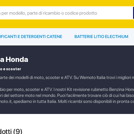
IFICANTI E DETERGENTI CATENE
BATTERIE LITIO ELECTHIUM
na Honda
o e scooter
rte dei modelli di moto, scooter e ATV. Su Wemoto Italia trovi i migliori 
cambio per moto, scooter e ATV. I nostri Kit revisione rubinetto Benzina Ho
ttori del settore moto nel mondo. Puoi facilmente trovare ciò di cui hai bi
to.it, spediamo in tutta Italia. Molti ricambi sono disponibili in pronta
dotti (
9
)