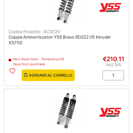
Codice Prodotto : AC9720
Coppia Ammortizzatori YSS Bravo RD222 VS Intruder
XS750
€210.11
Non-Stock Item - Tempistica 35
Incl. IVA
Days from purchase
AGGIUNGI AL CARRELLO