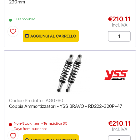
290mm
€210.11
1 Disponibile
Incl. IVA
AGGIUNGI AL CARRELLO
Codice Prodotto : AG0760
Coppia Ammortizzatori - YSS BRAVO - RD222-320P-47
€210.11
Non-Stock Item - Tempistica 35
Incl. IVA
Days from purchase