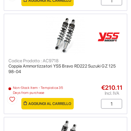
AGGIUNGI AL CARRELLO
Codice Prodotto : AC9718
Coppia Ammortizzatori YSS Bravo RD222 Suzuki GZ 125
98-04
€210.11
Non-Stock Item - Tempistica 35
Incl. IVA
Days from purchase
AGGIUNGI AL CARRELLO