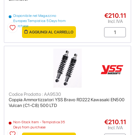
€210.11
Disponibile nel Magazzino
Incl. IVA
Europeo Tempistica 5 Days from
purchase
AGGIUNGI AL CARRELLO
Codice Prodotto : AA9530
Coppia Ammortizzatori YSS Bravo RD222 Kawasaki EN500
Vulcan (C1-C8) 500 LTD
€210.11
Non-Stock Item - Tempistica 35
Incl. IVA
Days from purchase