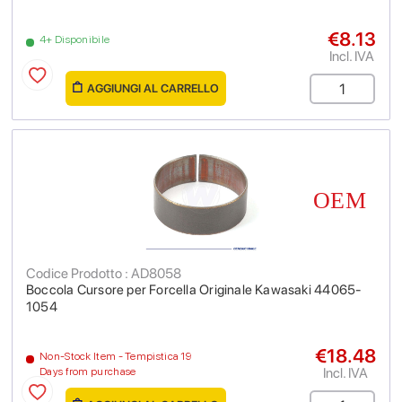
€8.13
4+ Disponibile
Incl. IVA
AGGIUNGI AL CARRELLO
Codice Prodotto : AD8058
Boccola Cursore per Forcella Originale Kawasaki 44065-
1054
€18.48
Non-Stock Item - Tempistica 19
Incl. IVA
Days from purchase