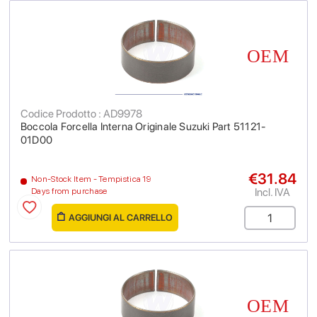
Codice Prodotto : AD9978
Boccola Forcella Interna Originale Suzuki Part 51121-
01D00
€31.84
Non-Stock Item - Tempistica 19
Incl. IVA
Days from purchase
AGGIUNGI AL CARRELLO