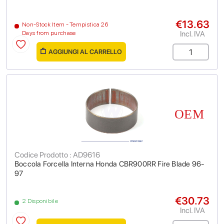
€13.63
Non-Stock Item - Tempistica 26
Incl. IVA
Days from purchase
AGGIUNGI AL CARRELLO
Codice Prodotto : AD9616
Boccola Forcella Interna Honda CBR900RR Fire Blade 96-
97
€30.73
2 Disponibile
Incl. IVA