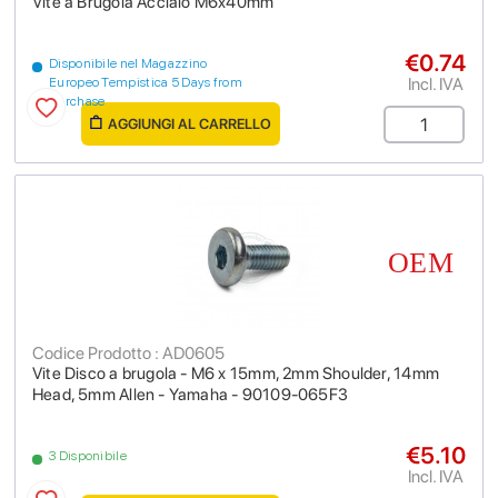
Vite a Brugola Acciaio M6x40mm
€0.74
Disponibile nel Magazzino
Incl. IVA
Europeo Tempistica 5 Days from
purchase
AGGIUNGI AL CARRELLO
Codice Prodotto : AD0605
Vite Disco a brugola - M6 x 15mm, 2mm Shoulder, 14mm
Head, 5mm Allen - Yamaha - 90109-065F3
€5.10
3 Disponibile
Incl. IVA