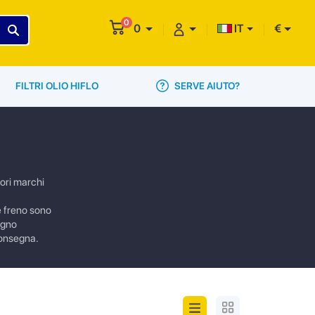
0
0
IT
€
SERVE AIUTO?
FILTRI OLIO HIFLO
iori marchi
ie freno sono
sogno
 consegna.