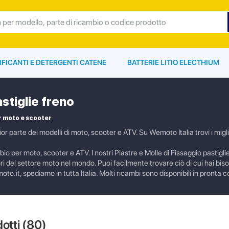
IFICANTI E DETERGENTI CATENE
BATTERIE LITIO ELECTHIUM
astiglie freno
r moto e scooter
ior parte dei modelli di moto, scooter e ATV. Su Wemoto Italia trovi i migl
ambio per moto, scooter e ATV. I nostri Piastre e Molle di Fissaggio pastigl
ttori del settore moto nel mondo. Puoi facilmente trovare ciò di cui hai bi
to.it, spediamo in tutta Italia. Molti ricambi sono disponibili in pronta
dotti (
80
)