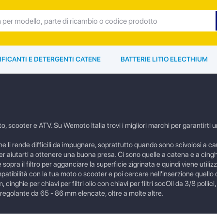
IFICANTI E DETERGENTI CATENE
BATTERIE LITIO ELECTHIUM
to, scooter e ATV. Su Wemoto Italia trovi i migliori marchi per garantirti 
il che li rende difficili da impugnare, soprattutto quando sono scivolosi a ca
o, per aiutarti a ottenere una buona presa. Ci sono quelle a catena e a cingh
a il filtro per agganciare la superficie zigrinata e quindi viene utiliz
ompatibilità con la tua moto o scooter e poi cercare nell'inserzione quello 
inghie per chiavi per filtri olio con chiavi per filtri socOil da 3/8 pollici
oregolante da 65 - 86 mm elencate, oltre a molte altre.