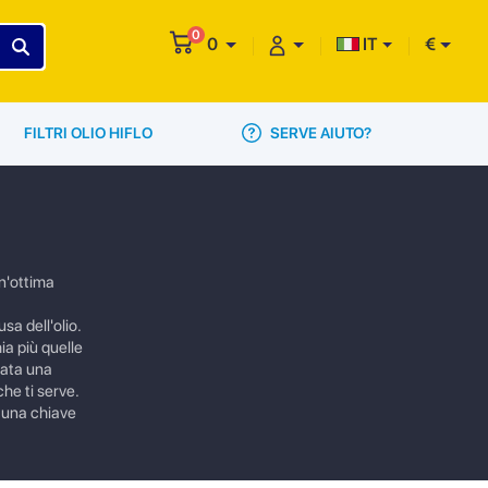
0
0
IT
€
SERVE AIUTO?
FILTRI OLIO HIFLO
un'ottima
usa dell'olio.
ia più quelle
zata una
che ti serve.
, una chiave