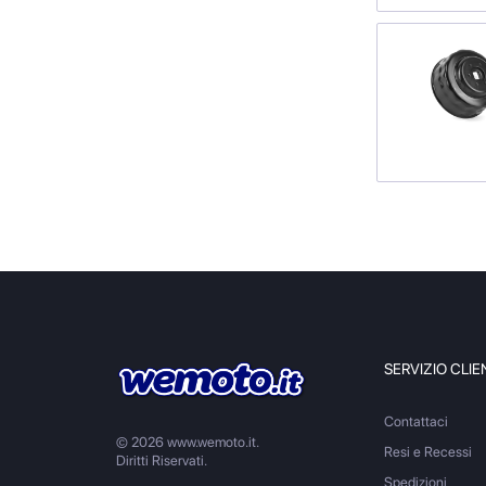
SERVIZIO CLIE
Contattaci
© 2026 www.wemoto.it.
Resi e Recessi
Diritti Riservati.
Spedizioni