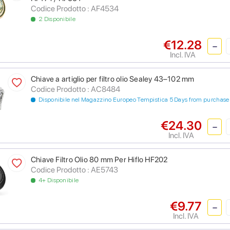
Codice Prodotto : AF4534
2 Disponibile
€12.28
Incl. IVA
Chiave a artiglio per filtro olio Sealey 43–102 mm
Codice Prodotto : AC8484
Disponibile nel Magazzino Europeo Tempistica 5 Days from purchase
€24.30
Incl. IVA
Chiave Filtro Olio 80 mm Per Hiflo HF202
Codice Prodotto : AE5743
4+ Disponibile
€9.77
Incl. IVA