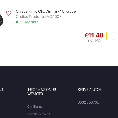
Chiave Filtro Olio 79mm - 15 Facce
Codice Prodotto : AC4003
4 Disponibile
€11.40
Incl. IVA
NTI
INFORMAZIONI SU
SERVE AIUTO?
WEMOTO
0362 553705
Chi Siamo
Notizie & Eventi