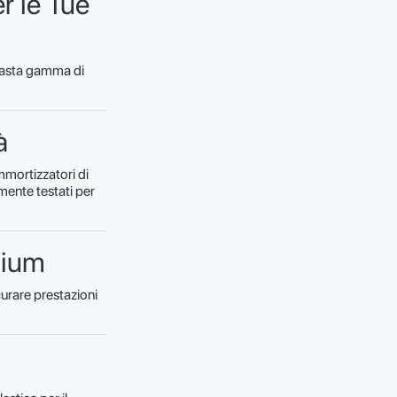
r le Tue
vasta gamma di
à
mmortizzatori di
mente testati per
mium
curare prestazioni