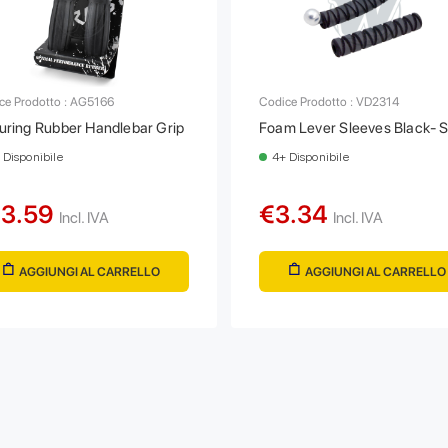
ce Prodotto : AG5166
Codice Prodotto : VD2314
uring Rubber Handlebar Grip
Foam Lever Sleeves Black- S
 Disponibile
4+ Disponibile
13.59
€3.34
Incl. IVA
Incl. IVA
AGGIUNGI AL CARRELLO
AGGIUNGI AL CARRELLO