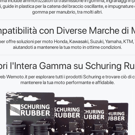
ma include ammortizzatori di trasmissione in gomma, ingranaggi in pla
, guide in plastica per la catena del braccio oscillante, e impugnatur
gomma per manubrio, tra molti altri.
atibilità con Diverse Marche di
r offre soluzioni per moto Honda, Kawasaki, Suzuki, Yamaha, KTM, T
aiutandoti a mantenere la tua moto in ottime condizioni.
ri l'Intera Gamma su Schuring R
o web Wemoto.it per esplorare tutti i prodotti Schuring e trovare ciò di 
mantenere la tua moto performante e affidabile.