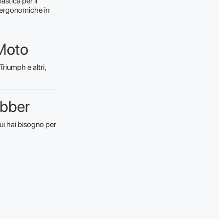
stica per il
e ergonomiche in
 Moto
riumph e altri,
ubber
cui hai bisogno per