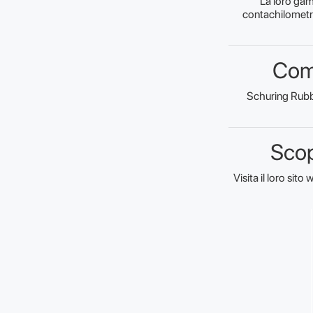
La loro gam
contachilometri
Comp
Schuring Rubbe
Scop
Visita il loro sit