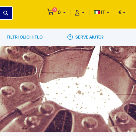
0
0
IT
€
SERVE AIUTO?
FILTRI OLIO HIFLO