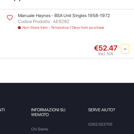
Manuale Haynes - BSA Unit Singles 1958-1972
Codice Prodotto : AE8282
Non-Stock Item - Tempistica 7 Days from purchase
€52.47
Incl. IVA
NTI
INFORMAZIONI SU
SERVE AIUTO?
WEMOTO
0362 553705
Chi Siamo