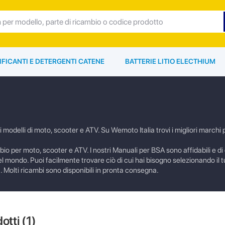
IFICANTI E DETERGENTI CATENE
BATTERIE LITIO ELECTHIUM
delli di moto, scooter e ATV. Su Wemoto Italia trovi i migliori marchi p
ambio per moto, scooter e ATV. I nostri Manuali per BSA sono affidabili e di 
el mondo. Puoi facilmente trovare ciò di cui hai bisogno selezionando il 
. Molti ricambi sono disponibili in pronta consegna.
dotti (
1
)