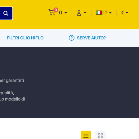
0
0
IT
€
SERVE AIUTO?
FILTRI OLIO HIFLO
er garantirti
qualità,
tuo modello di