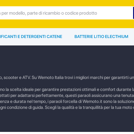
IFICANTI E DETERGENTI CATENE
BATTERIE LITIO ELECTHIUM
o, scooter e ATV. Su Wemoto Italia trovi i migliori marchi per garantirti u
no la scelta ideale per garantire prestazioni ottimali e comfort durante l
ogettati per adattarsi perfettamente, questi paraoli assicurano una tenut
tenza e durata nel tempo, i paraoli forcella di Wemoto.it sono la soluzion
 condizione di guida. Scegli la qualità e la tranquillità per la tua moto 