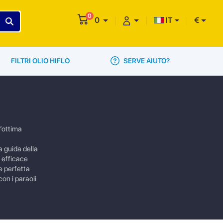
0
0
IT
€
SERVE AIUTO?
FILTRI OLIO HIFLO
n’ottima
a guida della
a efficace
e perfetta
con i paraoli