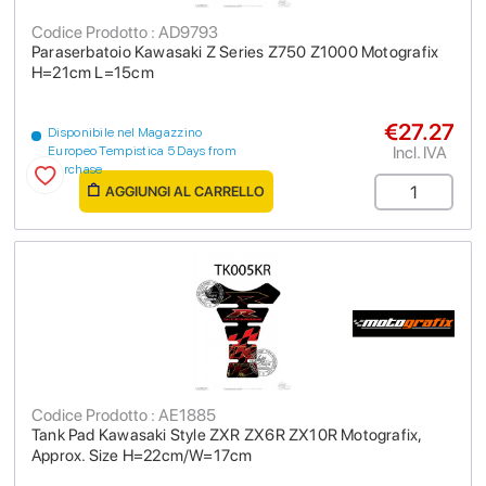
Codice Prodotto : AD9793
Paraserbatoio Kawasaki Z Series Z750 Z1000 Motografix
H=21cm L=15cm
€27.27
Disponibile nel Magazzino
Incl. IVA
Europeo Tempistica 5 Days from
purchase
AGGIUNGI AL CARRELLO
Codice Prodotto : AE1885
Tank Pad Kawasaki Style ZXR ZX6R ZX10R Motografix,
Approx. Size H=22cm/W=17cm