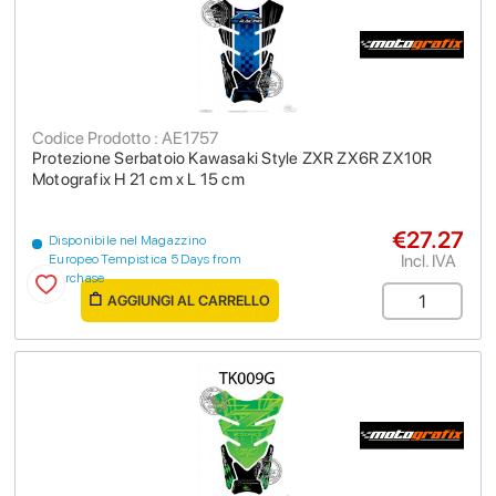
Codice Prodotto : AE1757
Protezione Serbatoio Kawasaki Style ZXR ZX6R ZX10R
Motografix H 21 cm x L 15 cm
€27.27
Disponibile nel Magazzino
Incl. IVA
Europeo Tempistica 5 Days from
purchase
AGGIUNGI AL CARRELLO