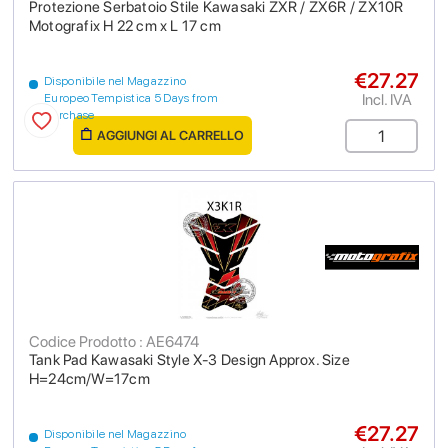
Protezione Serbatoio Stile Kawasaki ZXR / ZX6R / ZX10R
Motografix H 22 cm x L 17 cm
€27.27
Disponibile nel Magazzino
Incl. IVA
Europeo Tempistica 5 Days from
purchase
AGGIUNGI AL CARRELLO
Codice Prodotto : AE6474
Tank Pad Kawasaki Style X-3 Design Approx. Size
H=24cm/W=17cm
€27.27
Disponibile nel Magazzino