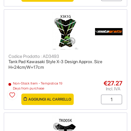
Codice Prodotto : AD3493
Tank Pad Kawasaki Style X-3 Design Approx. Size
H=24cm/W=17cm
€27.27
Non-Stock Item - Tempistica 19
Incl. IVA
Days from purchase
AGGIUNGI AL CARRELLO