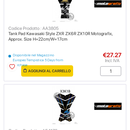
Codice Prodotto : AA3805
Tank Pad Kawasaki Style ZXR ZX6R ZX10R Motografix,
Approx. Size H=22cm/W=17cm
€27.27
Disponibile nel Magazzino
Incl. IVA
Europeo Tempistica 5 Days from
purchase
AGGIUNGI AL CARRELLO