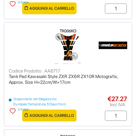
purchase
AGGIUNGI AL CARRELLO
Codice Prodotto : AA6717
Tank Pad Kawasaki Style ZXR ZX6R ZX10R Motografix,
Approx. Size H=22cm/W=17cm
€27.27
Disponibile nel Magazzino
Incl. IVA
Europeo Tempistica 5 Days from
purchase
AGGIUNGI AL CARRELLO