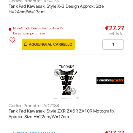
Codice Prodotto : AE4173
Tank Pad Kawasaki Style X-3 Design Approx. Size
H=24cm/W=17cm
€27.27
Non-Stock Item - Tempistica 19
Incl. IVA
Days from purchase
AGGIUNGI AL CARRELLO
Codice Prodotto : AD2184
Tank Pad Kawasaki Style ZXR ZX6R ZX10R Motografix,
Approx. Size H=22cm/W=17cm
€27.27