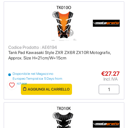
Codice Prodotto : AE6194
Tank Pad Kawasaki Style ZXR ZX6R ZX10R Motografix,
Approx. Size H=21cm/W=15cm
€27.27
Disponibile nel Magazzino
Incl. IVA
Europeo Tempistica 5 Days from
purchase
AGGIUNGI AL CARRELLO