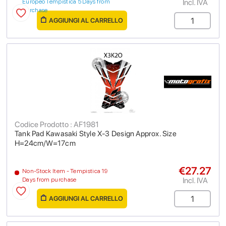
Incl. IVA
Europeo Tempistica 5 Days from
purchase
AGGIUNGI AL CARRELLO
Codice Prodotto : AF1981
Tank Pad Kawasaki Style X-3 Design Approx. Size
H=24cm/W=17cm
€27.27
Non-Stock Item - Tempistica 19
Incl. IVA
Days from purchase
AGGIUNGI AL CARRELLO