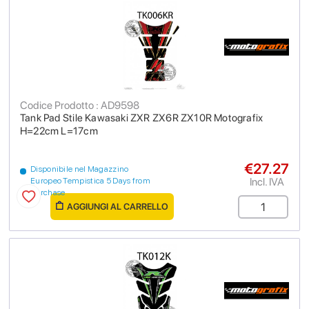
Codice Prodotto : AD9598
Tank Pad Stile Kawasaki ZXR ZX6R ZX10R Motografix
H=22cm L=17cm
€27.27
Disponibile nel Magazzino
Incl. IVA
Europeo Tempistica 5 Days from
purchase
AGGIUNGI AL CARRELLO