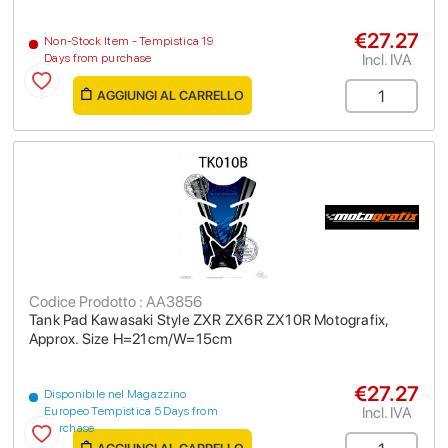
€27.27
Non-Stock Item - Tempistica 19
Incl. IVA
Days from purchase
AGGIUNGI AL CARRELLO
Codice Prodotto : AA3856
Tank Pad Kawasaki Style ZXR ZX6R ZX10R Motografix,
Approx. Size H=21cm/W=15cm
€27.27
Disponibile nel Magazzino
Incl. IVA
Europeo Tempistica 5 Days from
purchase