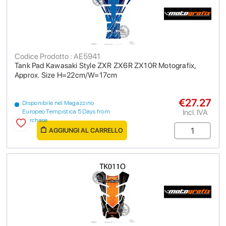
Codice Prodotto : AE5941
Tank Pad Kawasaki Style ZXR ZX6R ZX10R Motografix,
Approx. Size H=22cm/W=17cm
€27.27
Disponibile nel Magazzino
Incl. IVA
Europeo Tempistica 5 Days from
purchase
AGGIUNGI AL CARRELLO