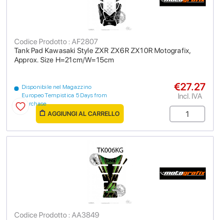
Codice Prodotto : AF2807
Tank Pad Kawasaki Style ZXR ZX6R ZX10R Motografix,
Approx. Size H=21cm/W=15cm
€27.27
Disponibile nel Magazzino
Incl. IVA
Europeo Tempistica 5 Days from
purchase
AGGIUNGI AL CARRELLO
Codice Prodotto : AA3849