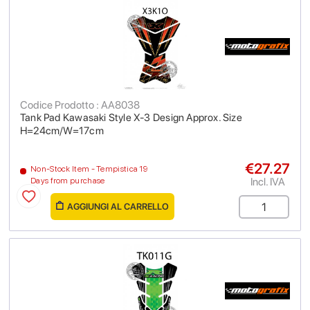
Codice Prodotto : AA8038
Tank Pad Kawasaki Style X-3 Design Approx. Size
H=24cm/W=17cm
€27.27
Non-Stock Item - Tempistica 19
Incl. IVA
Days from purchase
AGGIUNGI AL CARRELLO