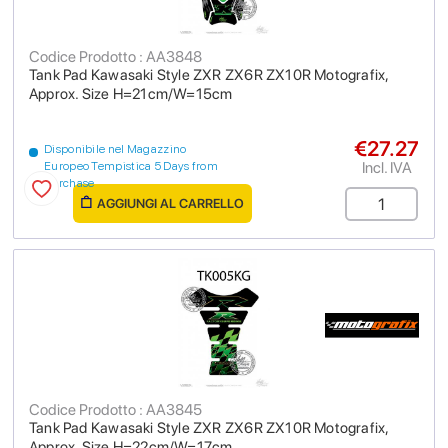
Codice Prodotto : AA3848
Tank Pad Kawasaki Style ZXR ZX6R ZX10R Motografix,
Approx. Size H=21cm/W=15cm
€27.27
Disponibile nel Magazzino
Incl. IVA
Europeo Tempistica 5 Days from
purchase
AGGIUNGI AL CARRELLO
Codice Prodotto : AA3845
Tank Pad Kawasaki Style ZXR ZX6R ZX10R Motografix,
Approx. Size H=22cm/W=17cm