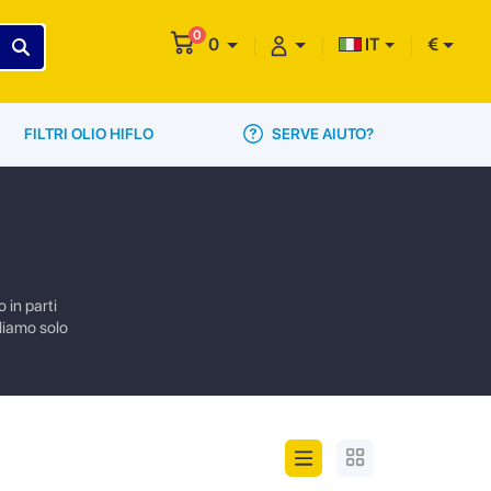
0
0
IT
€
SERVE AIUTO?
FILTRI OLIO HIFLO
 in parti
gliamo solo