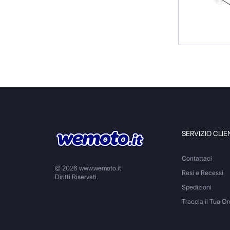
SERVIZIO CLIE
Contattaci
© 2026 www.wemoto.it.
Resi e Recessi
Diritti Riservati.
Spedizioni
Traccia il Tuo Or