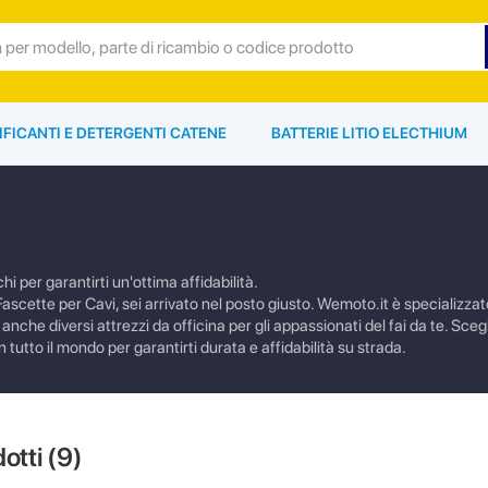
IFICANTI E DETERGENTI CATENE
BATTERIE LITIO ELECTHIUM
hi per garantirti un'ottima affidabilità.
ascette per Cavi, sei arrivato nel posto giusto. Wemoto.it è specializzato
nche diversi attrezzi da officina per gli appassionati del fai da te. Sce
n tutto il mondo per garantirti durata e affidabilità su strada.
dotti (
9
)