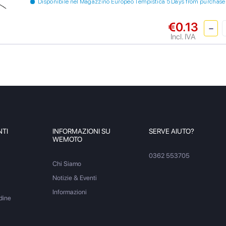
Disponibile nel Magazzino Europeo Tempistica 5 Days from purchase
€0.13
Incl. IVA
NTI
INFORMAZIONI SU
SERVE AIUTO?
WEMOTO
0362 553705
Chi Siamo
Notizie & Eventi
Informazioni
dine