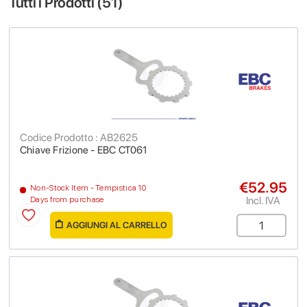
Tutti i Prodotti (
51
)
Codice Prodotto : AB2625
Chiave Frizione - EBC CT061
€52.95
Non-Stock Item - Tempistica 10
Incl. IVA
Days from purchase
AGGIUNGI AL CARRELLO