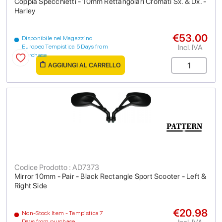
Coppia Specchietti - 10mm Rettangolari Cromati Sx. & Dx. -
Harley
€53.00
Disponibile nel Magazzino
Incl. IVA
Europeo Tempistica 5 Days from
purchase
AGGIUNGI AL CARRELLO
Codice Prodotto : AD7373
Mirror 10mm - Pair - Black Rectangle Sport Scooter - Left &
Right Side
€20.98
Non-Stock Item - Tempistica 7
Days from purchase