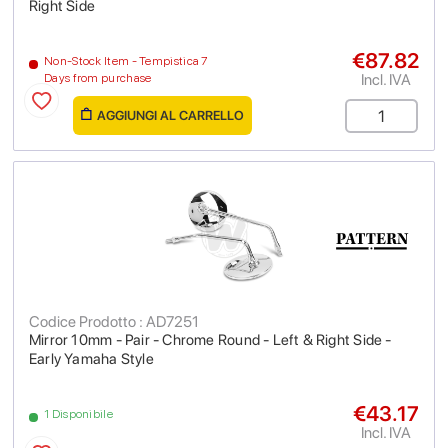
Right Side
€87.82
Non-Stock Item - Tempistica 7
Incl. IVA
Days from purchase
AGGIUNGI AL CARRELLO
Codice Prodotto : AD7251
Mirror 10mm - Pair - Chrome Round - Left & Right Side -
Early Yamaha Style
€43.17
1 Disponibile
Incl. IVA