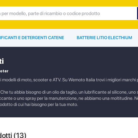
IFICANTI E DETERGENTI CATENE
BATTERIE LITIO ELECTHIUM
ti
ooter
 modelli di moto, scooter e ATV. Su Wemoto Italia trovi i migliori marchi p
Che tu abbia bisogno di un olio da taglio, un lubrificante al silicone, uno
accante o uno spray per la manutenzione, ne abbiamo una moltitudine. 
rodotto di cui hai bisogno per la tua moto.
dotti (
13
)