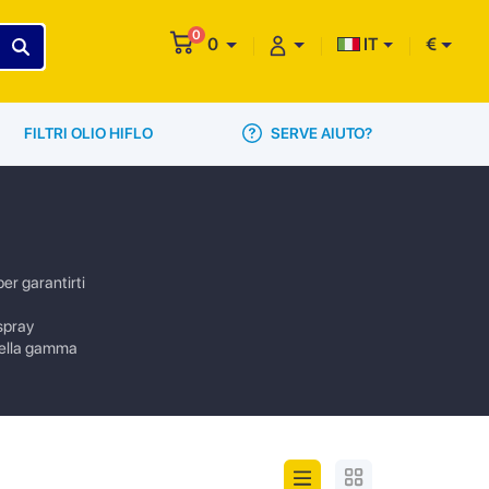
0
0
IT
€
SERVE AIUTO?
FILTRI OLIO HIFLO
er garantirti
 spray
Nella gamma