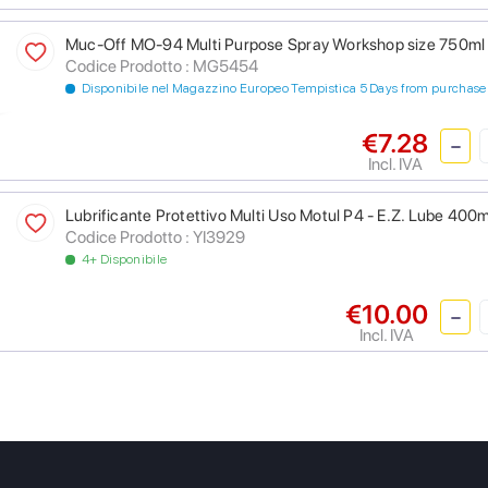
Muc-Off MO-94 Multi Purpose Spray Workshop size 750ml
Codice Prodotto : MG5454
Disponibile nel Magazzino Europeo Tempistica 5 Days from purchase
€7.28
Incl. IVA
Lubrificante Protettivo Multi Uso Motul P4 - E.Z. Lube 400m
Codice Prodotto : YI3929
4+ Disponibile
€10.00
Incl. IVA