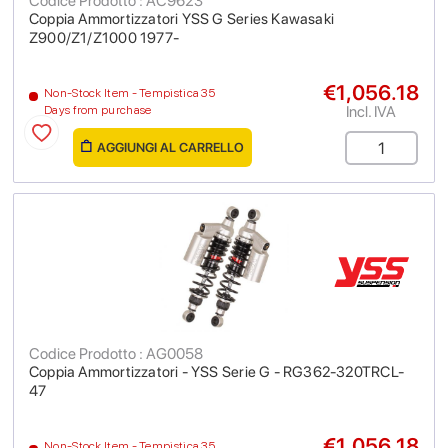
Codice Prodotto : AC9623
Coppia Ammortizzatori YSS G Series Kawasaki
Z900/Z1/Z1000 1977-
€1,056.18
Non-Stock Item - Tempistica 35
Incl. IVA
Days from purchase
AGGIUNGI AL CARRELLO
Codice Prodotto : AG0058
Coppia Ammortizzatori - YSS Serie G - RG362-320TRCL-
47
€1,056.18
Non-Stock Item - Tempistica 35