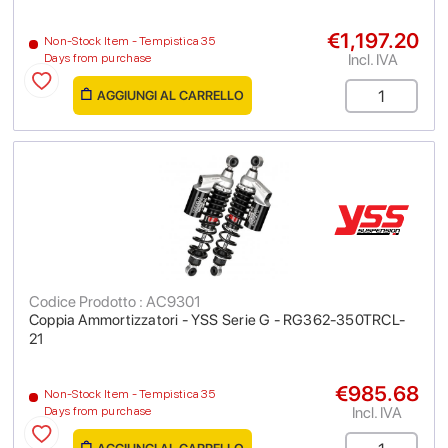
€1,197.20
Non-Stock Item - Tempistica 35
Incl. IVA
Days from purchase
AGGIUNGI AL CARRELLO
Codice Prodotto : AC9301
Coppia Ammortizzatori - YSS Serie G - RG362-350TRCL-
21
€985.68
Non-Stock Item - Tempistica 35
Incl. IVA
Days from purchase