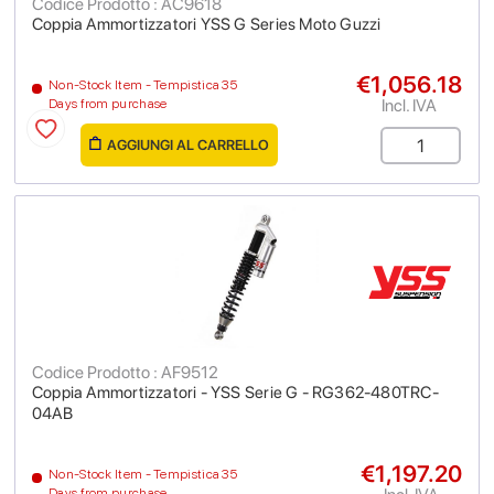
Codice Prodotto : AC9618
Coppia Ammortizzatori YSS G Series Moto Guzzi
€1,056.18
Non-Stock Item - Tempistica 35
Incl. IVA
Days from purchase
AGGIUNGI AL CARRELLO
Codice Prodotto : AF9512
Coppia Ammortizzatori - YSS Serie G - RG362-480TRC-
04AB
€1,197.20
Non-Stock Item - Tempistica 35
Days from purchase