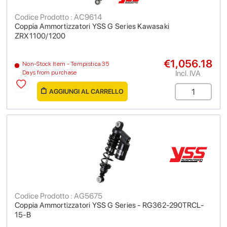
Codice Prodotto : AC9614
Coppia Ammortizzatori YSS G Series Kawasaki
ZRX1100/1200
€1,056.18
Non-Stock Item - Tempistica 35
Incl. IVA
Days from purchase
AGGIUNGI AL CARRELLO
Codice Prodotto : AG5675
Coppia Ammortizzatori YSS G Series - RG362-290TRCL-
15-B