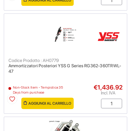
AGGIUNGI AL CARRELLO
Codice Prodotto : AH0779
Ammortizzatori Posteriori YSS G Series RG362-360TRWL-
47
€1,436.92
Non-Stock Item - Tempistica 35
Incl. IVA
Days from purchase
AGGIUNGI AL CARRELLO