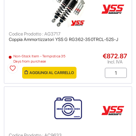
Codice Prodotto : AG3717
Coppia Ammortizzatori YSS G RG362-350TRCL-52S-J
€872.87
Non-Stock Item - Tempistica 35
Incl. IVA
Days from purchase
AGGIUNGI AL CARRELLO
Codice Prodotto : AC9633