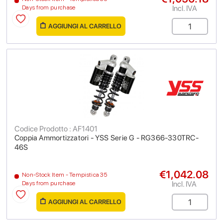
Incl. IVA
Days from purchase
AGGIUNGI AL CARRELLO
Codice Prodotto : AF1401
Coppia Ammortizzatori - YSS Serie G - RG366-330TRC-
46S
€1,042.08
Non-Stock Item - Tempistica 35
Incl. IVA
Days from purchase
AGGIUNGI AL CARRELLO