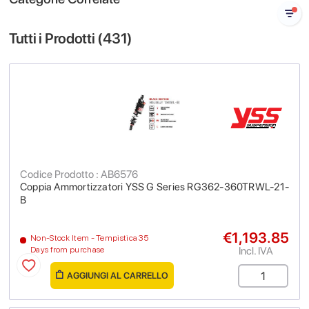
Tutti i Prodotti (
431
)
Codice Prodotto : AB6576
Coppia Ammortizzatori YSS G Series RG362-360TRWL-21-
B
€1,193.85
Non-Stock Item - Tempistica 35
Incl. IVA
Days from purchase
AGGIUNGI AL CARRELLO