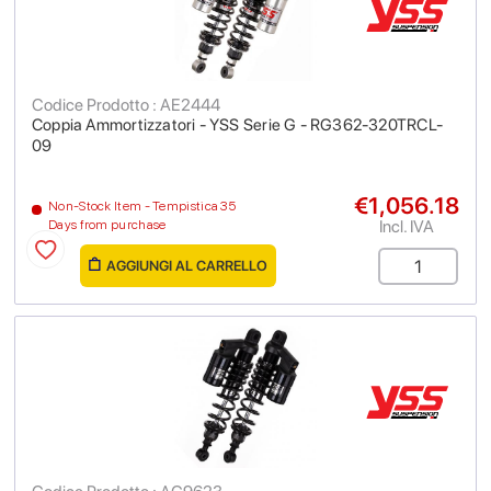
Codice Prodotto : AE2444
Coppia Ammortizzatori - YSS Serie G - RG362-320TRCL-
09
€1,056.18
Non-Stock Item - Tempistica 35
Incl. IVA
Days from purchase
AGGIUNGI AL CARRELLO