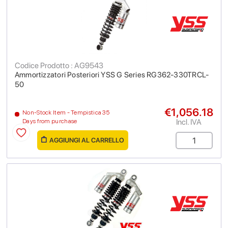
Codice Prodotto : AG9543
Ammortizzatori Posteriori YSS G Series RG362-330TRCL-
50
€1,056.18
Non-Stock Item - Tempistica 35
Incl. IVA
Days from purchase
AGGIUNGI AL CARRELLO