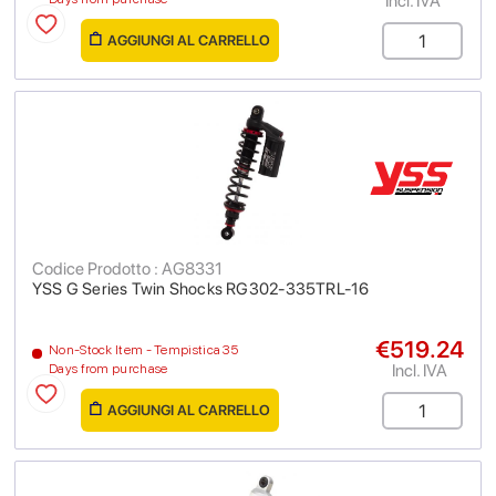
Incl. IVA
AGGIUNGI AL CARRELLO
Codice Prodotto : AG8331
YSS G Series Twin Shocks RG302-335TRL-16
€519.24
Non-Stock Item - Tempistica 35
Incl. IVA
Days from purchase
AGGIUNGI AL CARRELLO