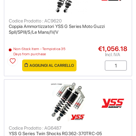
Codice Prodotto : AC9620
Coppia Ammortizzatori YSS G Series Moto Guzzi
SpII/SPIII/S/Le Mans/IV/V
€1,056.18
Non-Stock Item - Tempistica 35
Incl. IVA
Days from purchase
AGGIUNGI AL CARRELLO
Codice Prodotto : AG6487
YSS G Series Twin Shocks RG362-370TRC-05