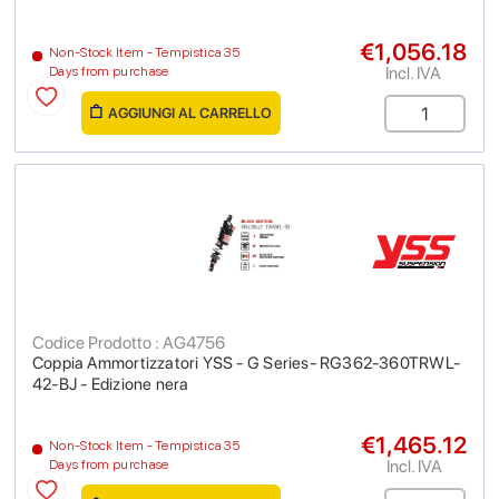
€1,056.18
Non-Stock Item - Tempistica 35
Incl. IVA
Days from purchase
AGGIUNGI AL CARRELLO
Codice Prodotto : AG4756
Coppia Ammortizzatori YSS - G Series- RG362-360TRWL-
42-BJ - Edizione nera
€1,465.12
Non-Stock Item - Tempistica 35
Incl. IVA
Days from purchase