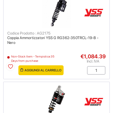
Codice Prodotto : AG2175
Coppia Ammortizzatori YSS G RG362-350TRCL-19-B -
Nero
€1,084.39
Non-Stock Item - Tempistica 35
Incl. IVA
Days from purchase
AGGIUNGI AL CARRELLO