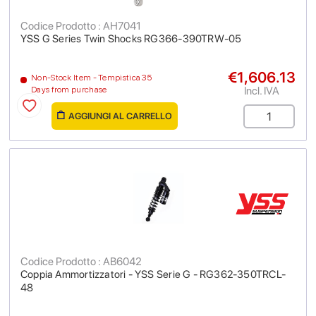
Codice Prodotto : AH7041
YSS G Series Twin Shocks RG366-390TRW-05
€1,606.13
Non-Stock Item - Tempistica 35
Incl. IVA
Days from purchase
AGGIUNGI AL CARRELLO
Codice Prodotto : AB6042
Coppia Ammortizzatori - YSS Serie G - RG362-350TRCL-
48