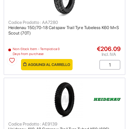
Codice Prodotto : AA7280
Heidenau 150/70-18 Catspaw Trail Tyre Tubeless K60 M+S
Scout (70T)
€206.09
Non-Stock Item - Tempistica 9
Incl. IVA
Days from purchase
AGGIUNGI AL CARRELLO
Codice Prodotto : AE9139