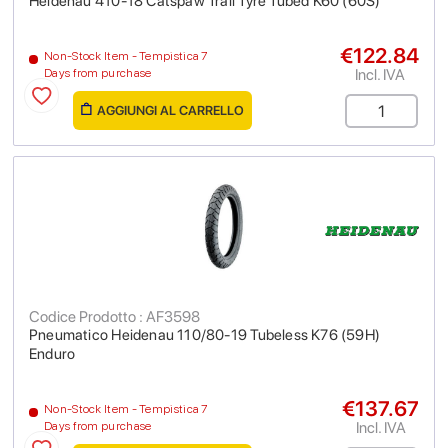
Heidenau 410-18 Catspaw Trail Tyre Tubed K60 (60S)
€122.84
Non-Stock Item - Tempistica 7
Incl. IVA
Days from purchase
AGGIUNGI AL CARRELLO
Codice Prodotto : AF3598
Pneumatico Heidenau 110/80-19 Tubeless K76 (59H)
Enduro
€137.67
Non-Stock Item - Tempistica 7
Incl. IVA
Days from purchase