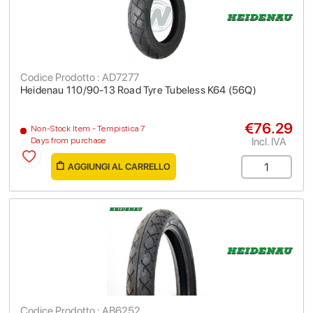
Codice Prodotto : AD7277
Heidenau 110/90-13 Road Tyre Tubeless K64 (56Q)
€76.29
Non-Stock Item - Tempistica 7
Incl. IVA
Days from purchase
AGGIUNGI AL CARRELLO
Codice Prodotto : AB6252