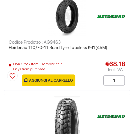
Codice Prodotto : AG9463
Heidenau 110/70-11 Road Tyre Tubeless K61(45M)
€68.18
Non-Stock Item - Tempistica 7
Incl. IVA
Days from purchase
AGGIUNGI AL CARRELLO