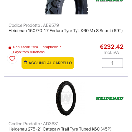
Codice Prodotto : AE9579
Heidenau 150/70-17 Enduro Tyre T/L K60 M+S Scout (69T)
€232.42
Non-Stock Item - Tempistica 7
Incl. IVA
Days from purchase
AGGIUNGI AL CARRELLO
Codice Prodotto : AD3631
Heidenau 275-21 Catspaw Trail Tyre Tubed K60 (45P)