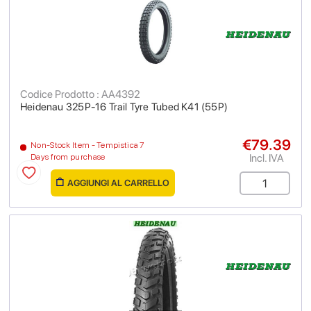
Codice Prodotto : AA4392
Heidenau 325P-16 Trail Tyre Tubed K41 (55P)
€79.39
Non-Stock Item - Tempistica 7
Incl. IVA
Days from purchase
AGGIUNGI AL CARRELLO