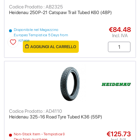
Codice Prodotto : AB2325
Heidenau 250P-21 Catspaw Trail Tubed K60 (48P)
€84.48
Disponibile nel Magazzino
Incl. IVA
Europeo Tempistica 5 Days from
purchase
AGGIUNGI AL CARRELLO
Codice Prodotto : AD4110
Heidenau 325-16 Road Tyre Tubed K36 (55P)
€125.73
Non-Stock Item - Tempistica 9
Incl. IVA
Days from purchase