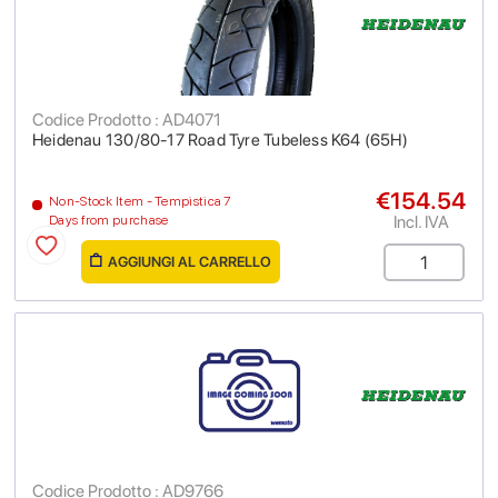
Codice Prodotto : AD4071
Heidenau 130/80-17 Road Tyre Tubeless K64 (65H)
€154.54
Non-Stock Item - Tempistica 7
Incl. IVA
Days from purchase
AGGIUNGI AL CARRELLO
Codice Prodotto : AD9766