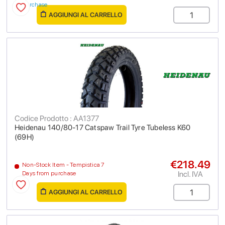
purchase
AGGIUNGI AL CARRELLO
Codice Prodotto : AA1377
Heidenau 140/80-17 Catspaw Trail Tyre Tubeless K60
(69H)
€218.49
Non-Stock Item - Tempistica 7
Incl. IVA
Days from purchase
AGGIUNGI AL CARRELLO