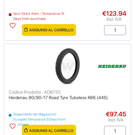
€123.94
Non-Stock Item - Tempistica 19
Incl. IVA
Days from purchase
AGGIUNGI AL CARRELLO
Codice Prodotto : AD8733
Heidenau 80/90-17 Road Tyre Tubeless K66 (44S)
€97.45
Disponibile nel Magazzino
Incl. IVA
Europeo Tempistica 5 Days from
purchase
AGGIUNGI AL CARRELLO