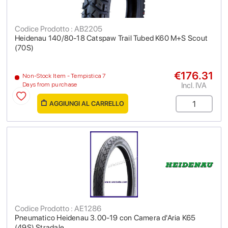
Codice Prodotto : AB2205
Heidenau 140/80-18 Catspaw Trail Tubed K60 M+S Scout
(70S)
€176.31
Non-Stock Item - Tempistica 7
Incl. IVA
Days from purchase
AGGIUNGI AL CARRELLO
Codice Prodotto : AE1286
Pneumatico Heidenau 3.00-19 con Camera d'Aria K65
(49S) Stradale