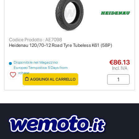
Codice Prodotto : AE7098
Heidenau 120/70-12 Road Tyre Tubeless K61 (58P)
€86.13
Disponibile nel Magazzino
Incl. IVA
Europeo Tempistica 5 Days from
purchase
AGGIUNGI AL CARRELLO