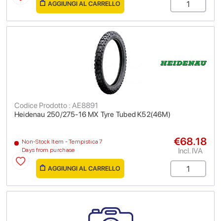
AGGIUNGI AL CARRELLO
Codice Prodotto : AE8891
Heidenau 250/275-16 MX Tyre Tubed K52(46M)
€68.18
Non-Stock Item - Tempistica 7
Incl. IVA
Days from purchase
AGGIUNGI AL CARRELLO