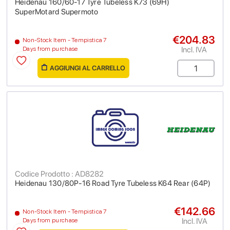
Heidenau 160/60-17 Tyre Tubeless K73 (69H)
SuperMotard Supermoto
€204.83
Non-Stock Item - Tempistica 7
Incl. IVA
Days from purchase
AGGIUNGI AL CARRELLO
Codice Prodotto : AD8282
Heidenau 130/80P-16 Road Tyre Tubeless K64 Rear (64P)
€142.66
Non-Stock Item - Tempistica 7
Incl. IVA
Days from purchase