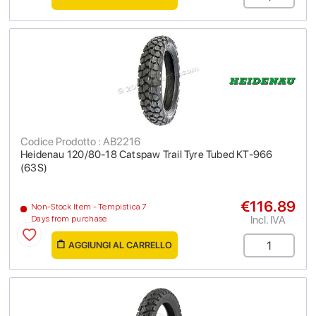
Codice Prodotto : AB2216
Heidenau 120/80-18 Catspaw Trail Tyre Tubed KT-966
(63S)
€116.89
Non-Stock Item - Tempistica 7
Incl. IVA
Days from purchase
AGGIUNGI AL CARRELLO