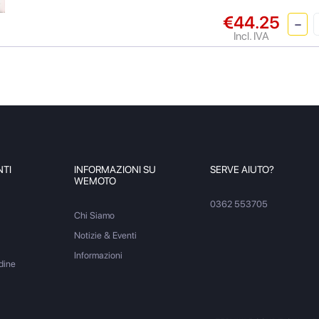
€44.25
Incl. IVA
NTI
INFORMAZIONI SU
SERVE AIUTO?
WEMOTO
0362 553705
Chi Siamo
Notizie & Eventi
Informazioni
dine