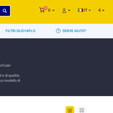
0
0
IT
€
SERVE AIUTO?
FILTRI OLIO HIFLO
chi per
 e di qualità,
tuo modello di