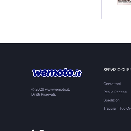
SERVIZIO CLIE
Contattaci
© 2026 www.wemoto.it.
Resi e Recessi
Diritti Riservati.
Spedizioni
Traccia il Tuo Or