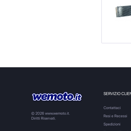
SERVIZIO CLIE
Contattaci
© 2026 www.wemoto.it.
Resi e Recessi
Diritti Riservati.
Spedizioni