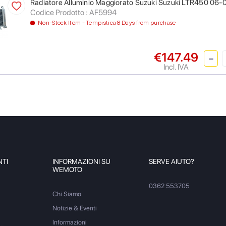
Radiatore Alluminio Maggiorato Suzuki Suzuki LTR450 06-
Codice Prodotto : AF5994
Non-Stock Item - Tempistica 8 Days from purchase
€147.49
Incl. IVA
NTI
INFORMAZIONI SU
SERVE AIUTO?
WEMOTO
0362 553705
Chi Siamo
Notizie & Eventi
Informazioni