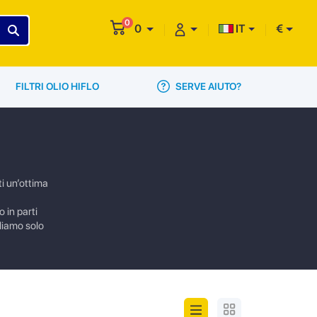
0
0
IT
€
SERVE AIUTO?
FILTRI OLIO HIFLO
ti un’ottima
 in parti
gliamo solo