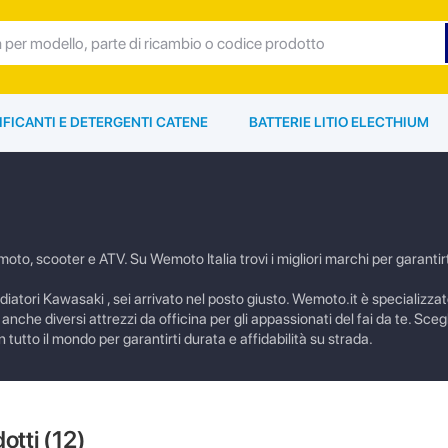
IFICANTI E DETERGENTI CATENE
BATTERIE LITIO ELECTHIUM
oto, scooter e ATV. Su Wemoto Italia trovi i migliori marchi per garantir
iatori Kawasaki , sei arrivato nel posto giusto. Wemoto.it è specializzato
nche diversi attrezzi da officina per gli appassionati del fai da te. Sce
n tutto il mondo per garantirti durata e affidabilità su strada.
dotti (
12
)