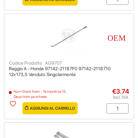
Codice Prodotto : AG9707
Raggio A - Honda 97142-21187F0 97142-2118710
12x173,5 Venduto Singolarmente
€3.74
Non-Stock Item - Tempistica 19
Incl. IVA
Days from purchase
AGGIUNGI AL CARRELLO