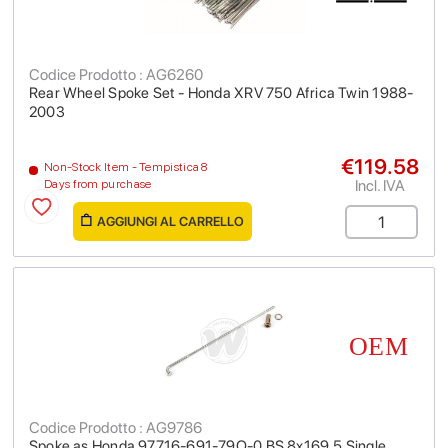
Codice Prodotto : AG6260
Rear Wheel Spoke Set - Honda XRV 750 Africa Twin 1988-
2003
€119.58
Non-Stock Item - Tempistica 8
Incl. IVA
Days from purchase
AGGIUNGI AL CARRELLO
Codice Prodotto : AG9786
Spoke as Honda 97716-691-79Q-0 BS 8x169.5 Single