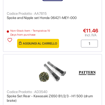
Codice Prodotto : AA7815
Spoke and Nipple set Honda 06421-MEY-000
€11.46
Non-Stock Item - Tempistica 19
Incl. IVA
Days from purchase
AGGIUNGI AL CARRELLO
Codice Prodotto : AD3540
Spoke Set Rear - Kawasaki Z650 B1/2/3 - H1 500 (drum
brake)