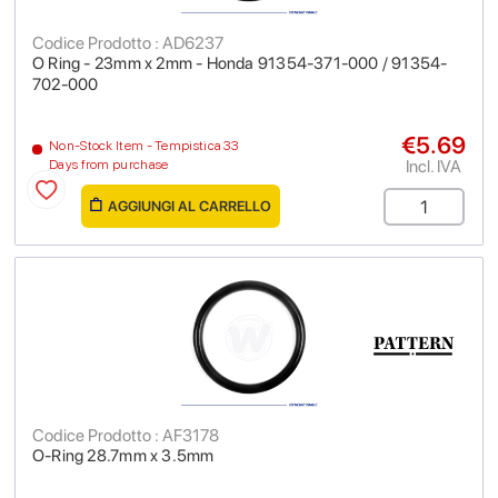
Codice Prodotto : AD6237
O Ring - 23mm x 2mm - Honda 91354-371-000 / 91354-
702-000
€5.69
Non-Stock Item - Tempistica 33
Incl. IVA
Days from purchase
AGGIUNGI AL CARRELLO
Codice Prodotto : AF3178
O-Ring 28.7mm x 3.5mm