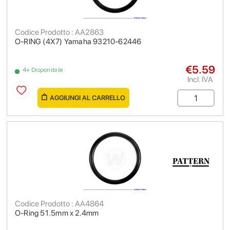
Codice Prodotto : AA2863
O-RING (4X7) Yamaha 93210-62446
€5.59
4+ Disponibile
Incl. IVA
AGGIUNGI AL CARRELLO
Codice Prodotto : AA4864
O-Ring 51.5mm x 2.4mm