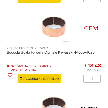
Codice Prodotto : AE8696
Boccola Guida Forcella Oiginale Kawasaki 44065-1020
€18.48
Non-Stock Item - Tempistica 19
Incl. IVA
Days from purchase
AGGIUNGI AL CARRELLO