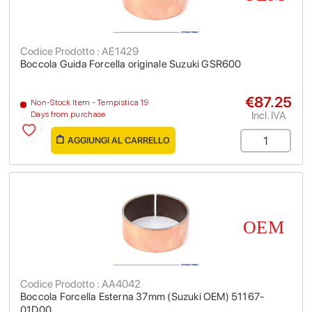
Codice Prodotto : AE1429
Boccola Guida Forcella originale Suzuki GSR600
€87.25
Non-Stock Item - Tempistica 19
Incl. IVA
Days from purchase
AGGIUNGI AL CARRELLO
Codice Prodotto : AA4042
Boccola Forcella Esterna 37mm (Suzuki OEM) 51167-
01D00