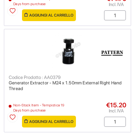
Incl. IVA
Days from purchase
AGGIUNGI AL CARRELLO
Codice Prodotto : AA0379
Generator Extractor - M24 x 1.50mm External Right Hand
Thread
€15.20
Non-Stock Item - Tempistica 19
Incl. IVA
Days from purchase
AGGIUNGI AL CARRELLO