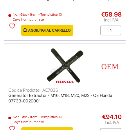
€58.98
Non-Stock Item - Tempistica 10
Incl. IVA
Days from purchase
AGGIUNGI AL CARRELLO
Codice Prodotto : AE7836
Generator Extractor - M16, M18, M20, M22 - OE Honda
07733-0020001
€94.10
Non-Stock Item - Tempistica 19
Incl. IVA
Days from purchase