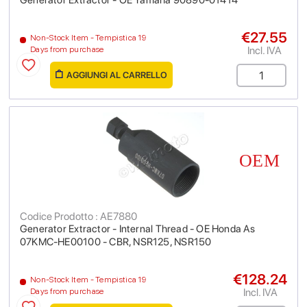
Generator Extractor - OE Yamaha 90890-01414
€27.55
Non-Stock Item - Tempistica 19
Incl. IVA
Days from purchase
AGGIUNGI AL CARRELLO
Codice Prodotto : AE7880
Generator Extractor - Internal Thread - OE Honda As
07KMC-HE00100 - CBR, NSR125, NSR150
€128.24
Non-Stock Item - Tempistica 19
Incl. IVA
Days from purchase