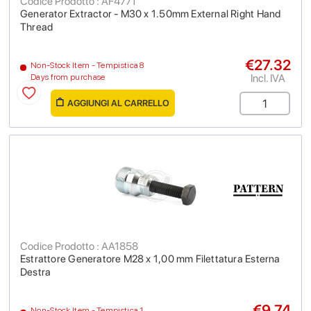
Codice Prodotto : AF4771
Generator Extractor - M30 x 1.50mm External Right Hand
Thread
€27.32
Non-Stock Item - Tempistica 8
Incl. IVA
Days from purchase
AGGIUNGI AL CARRELLO
Codice Prodotto : AA1858
Estrattore Generatore M28 x 1,00 mm Filettatura Esterna
Destra
€9.74
Non-Stock Item - Tempistica 1