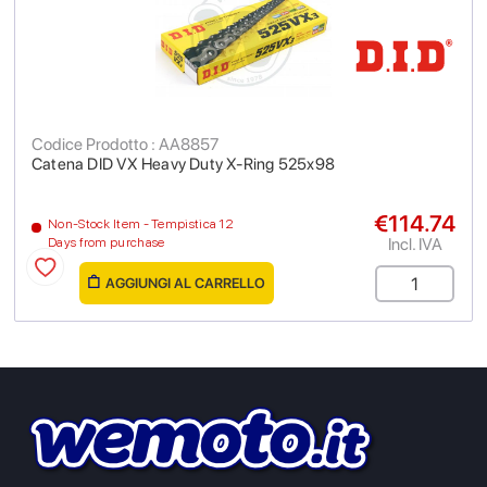
Codice Prodotto : AA8857
Catena DID VX Heavy Duty X-Ring 525x98
€114.74
Non-Stock Item - Tempistica 12
Incl. IVA
Days from purchase
AGGIUNGI AL CARRELLO