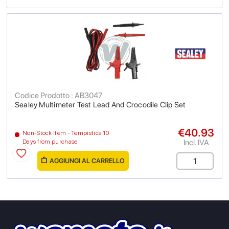
Codice Prodotto : AB3047
Sealey Multimeter Test Lead And Crocodile Clip Set
€40.93
Non-Stock Item - Tempistica 10
Incl. IVA
Days from purchase
AGGIUNGI AL CARRELLO