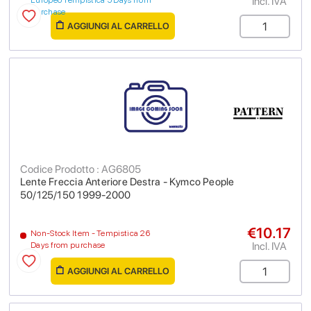
Incl. IVA
Europeo Tempistica 5 Days from
purchase
AGGIUNGI AL CARRELLO
Codice Prodotto : AG6805
Lente Freccia Anteriore Destra - Kymco People
50/125/150 1999-2000
€10.17
Non-Stock Item - Tempistica 26
Incl. IVA
Days from purchase
AGGIUNGI AL CARRELLO