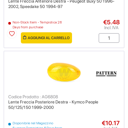
Lente Freccia Anteriore Destra - Peugeot Buxy 50 1996-
2002, Speedake 50 1994-97
€5.48
Non-Stock Item - Tempistica 26
Incl. IVA
Days from purchase
AGGIUNGI AL CARRELLO
Codice Prodotto : AG6808
Lente Freccia Posteriore Destra - Kymco People
50/125/150 1999-2000
€10.17
Disponibile nel Magazzino