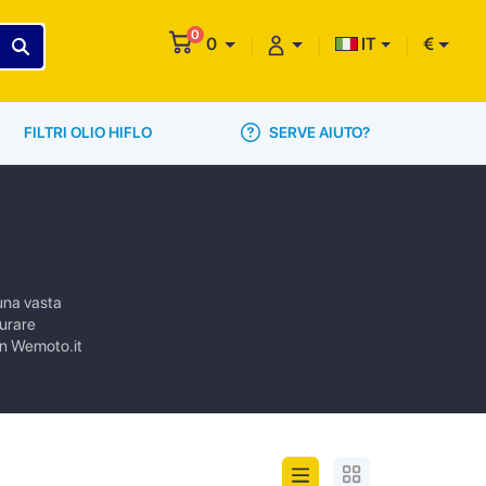
0
0
IT
€
SERVE AIUTO?
FILTRI OLIO HIFLO
 una vasta
curare
 In Wemoto.it