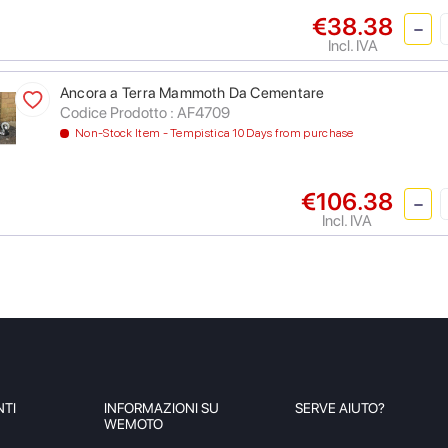
€38.38
Incl. IVA
Ancora a Terra Mammoth Da Cementare
Codice Prodotto : AF4709
Non-Stock Item - Tempistica 10 Days from purchase
€106.38
Incl. IVA
NTI
INFORMAZIONI SU
SERVE AIUTO?
WEMOTO