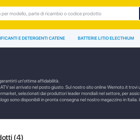
IFICANTI E DETERGENTI CATENE
BATTERIE LITIO ELECTHIUM
arantirti un'ottima affidabilità.
TV sei arrivato nel posto giusto. Sul nostro sito online Wemoto.it trovi
ermarket, selezionati dai produttori leader mondiali nel settore, per assi
talogo sono disponibili in pronta consegna nel nostro magazzino in Italia.
dotti (
4
)