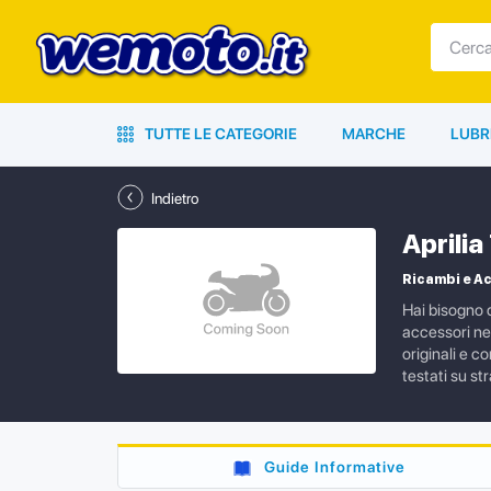
TUTTE LE CATEGORIE
MARCHE
LUBR
Indietro
Aprili
Ricambi e Ac
Hai bisogno d
accessori ne
originali e c
testati su s
Guide Informative