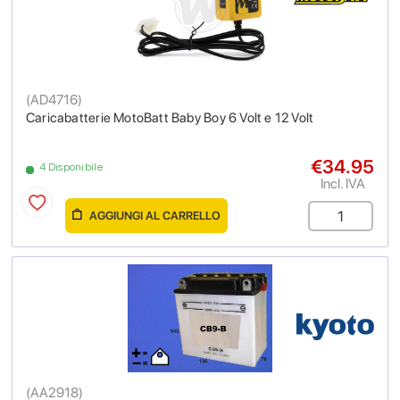
(
AD4716
)
Caricabatterie MotoBatt Baby Boy 6 Volt e 12 Volt
€34.95
4 Disponibile
Incl. IVA
AGGIUNGI AL CARRELLO
(
AA2918
)