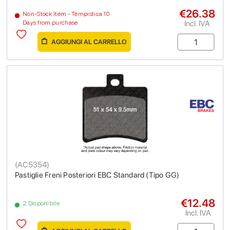
€26.38
Non-Stock Item - Tempistica 10
Incl. IVA
Days from purchase
AGGIUNGI AL CARRELLO
(
AC5354
)
Pastiglie Freni Posteriori EBC Standard (Tipo GG)
€12.48
2 Disponibile
Incl. IVA