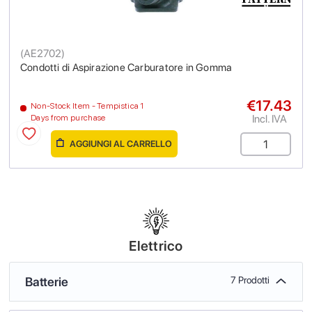
(
AE2702
)
Condotti di Aspirazione Carburatore in Gomma
€17.43
Non-Stock Item - Tempistica 1
Incl. IVA
Days from purchase
AGGIUNGI AL CARRELLO
Elettrico
Batterie
7 Prodotti