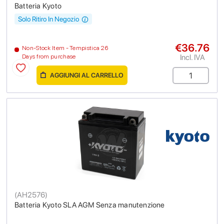
Batteria Kyoto
Solo Ritiro In Negozio
€36.76
Non-Stock Item - Tempistica 26
Incl. IVA
Days from purchase
AGGIUNGI AL CARRELLO
(
AH2576
)
Batteria Kyoto SLA AGM Senza manutenzione