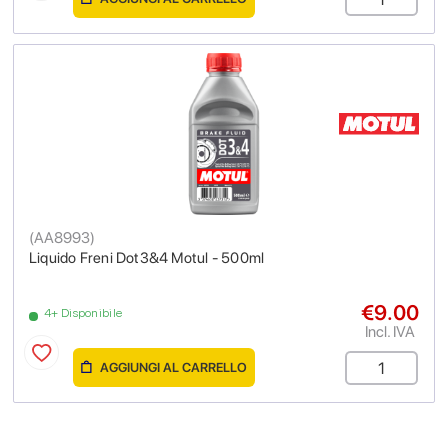
(
AA8993
)
Liquido Freni Dot3&4 Motul - 500ml
€9.00
4+ Disponibile
Incl. IVA
AGGIUNGI AL CARRELLO