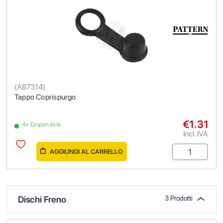
(
AB7314
)
Tappo Coprispurgo
€1.31
4+ Disponibile
Incl. IVA
AGGIUNGI AL CARRELLO
Dischi Freno
3 Prodotti