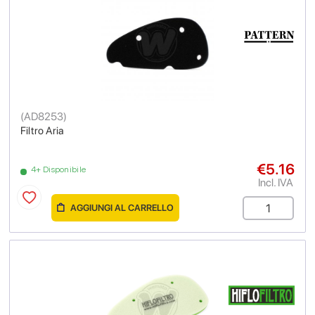
(
AD8253
)
Filtro Aria
€5.16
4+ Disponibile
Incl. IVA
AGGIUNGI AL CARRELLO