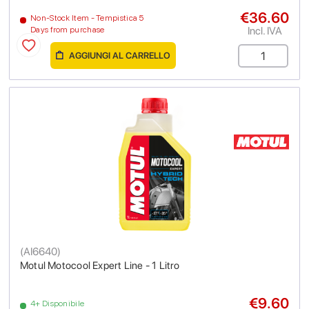
€36.60
Non-Stock Item - Tempistica 5
Incl. IVA
Days from purchase
AGGIUNGI AL CARRELLO
(
AI6640
)
Motul Motocool Expert Line - 1 Litro
€9.60
4+ Disponibile