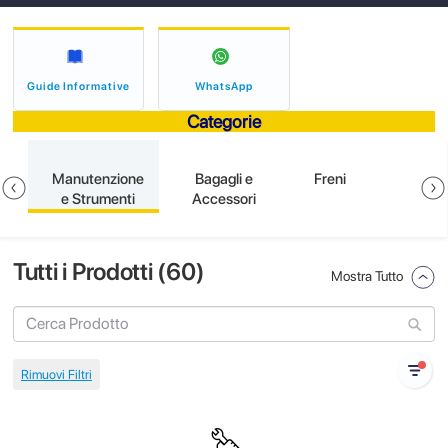
Guide Informative
WhatsApp
Categorie
e
Manutenzione
Bagagli e
Freni
e Strumenti
Accessori
Tutti i Prodotti (
60
)
Mostra Tutto