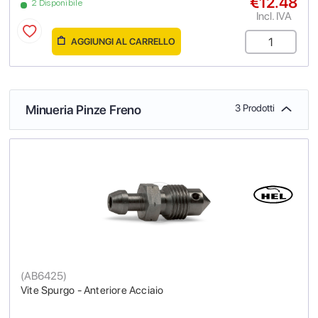
€12.48
2 Disponibile
Incl. IVA
AGGIUNGI AL CARRELLO
Minueria Pinze Freno
3 Prodotti
(
AB6425
)
Vite Spurgo - Anteriore Acciaio