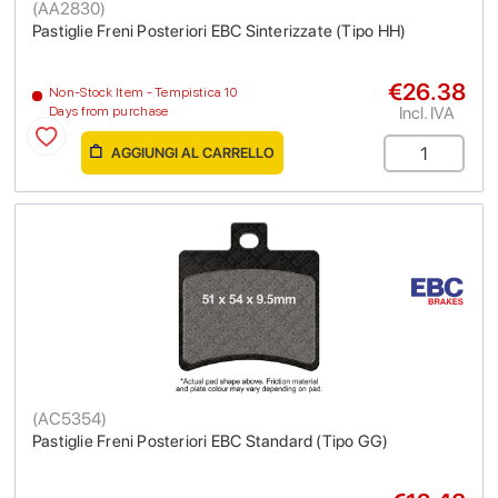
(
AA2830
)
Pastiglie Freni Posteriori EBC Sinterizzate (Tipo HH)
€26.38
Non-Stock Item - Tempistica 10
Incl. IVA
Days from purchase
AGGIUNGI AL CARRELLO
(
AC5354
)
Pastiglie Freni Posteriori EBC Standard (Tipo GG)