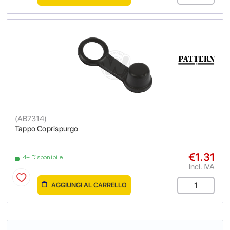
(
AB7314
)
Tappo Coprispurgo
€1.31
4+ Disponibile
Incl. IVA
AGGIUNGI AL CARRELLO