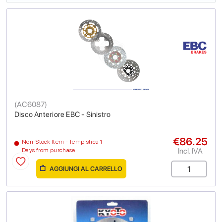
(
AC6087
)
Disco Anteriore EBC - Sinistro
€86.25
Non-Stock Item - Tempistica 1
Incl. IVA
Days from purchase
AGGIUNGI AL CARRELLO