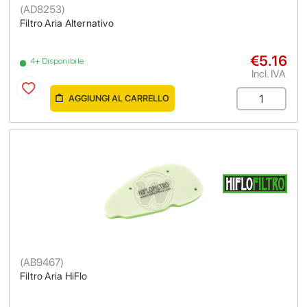
(
AD8253
)
Filtro Aria Alternativo
€5.16
4+ Disponibile
Incl. IVA
AGGIUNGI AL CARRELLO
(
AB9467
)
Filtro Aria HiFlo