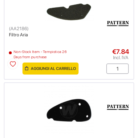
(
AA2186
)
Filtro Aria
€7.84
Non-Stock Item - Tempistica 26
Incl. IVA
Days from purchase
AGGIUNGI AL CARRELLO