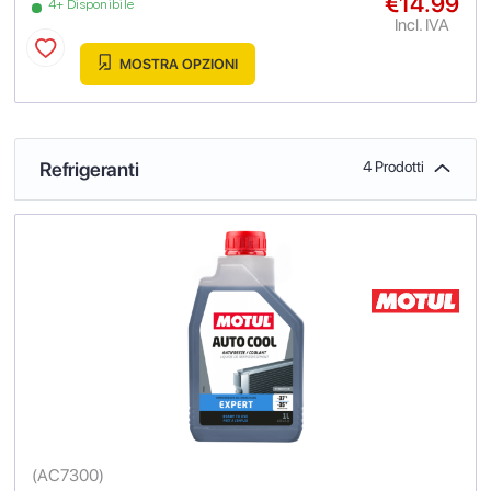
€14.99
4+ Disponibile
Incl. IVA
MOSTRA OPZIONI
Refrigeranti
4 Prodotti
(
AC7300
)