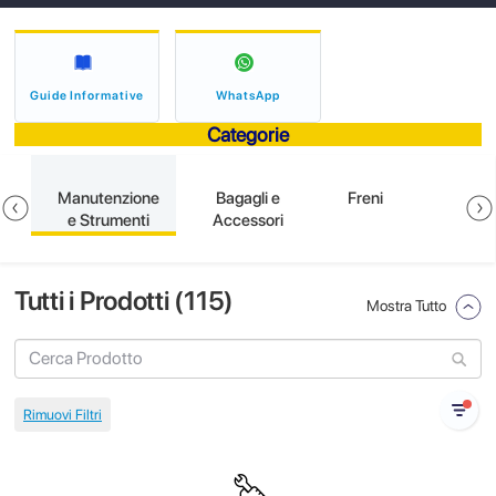
Guide Informative
WhatsApp
Categorie
e
Manutenzione
Bagagli e
Freni
e Strumenti
Accessori
Tutti i Prodotti (
115
)
Mostra Tutto