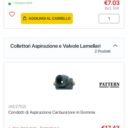
€7.03
1 Disponibile
Incl. IVA
AGGIUNGI AL CARRELLO
Collettori Aspirazione e Valvole Lamellari
2 Prodotti
(
AE2702
)
Condotti di Aspirazione Carburatore in Gomma
€17.43
Non-Stock Item - Tempistica 1