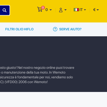
0
0
IT
€
SERVE AIUTO?
FILTRI OLIO HIFLO
sto giusto! Nel nostro negozio online puoi trovare
ione o manutenzione della tua moto. In Wemoto
la sicurezza è fondamentale per noi, vendiamo solo
ory (LC) (VFD00) 2006 con Wemoto!