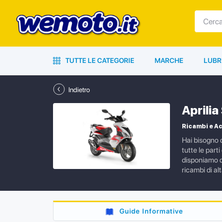
TUTTE LE CATEGORIE
MARCHE
LUBR
Indietro
Aprili
Ricambi e Ac
Hai bisogno d
tutte le part
disponiamo di
ricambi di al
Guide Informative