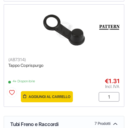
(
AB7314
)
Tappo Coprispurgo
€1.31
4+ Disponibile
Incl. IVA
AGGIUNGI AL CARRELLO
Tubi Freno e Raccordi
7 Prodotti