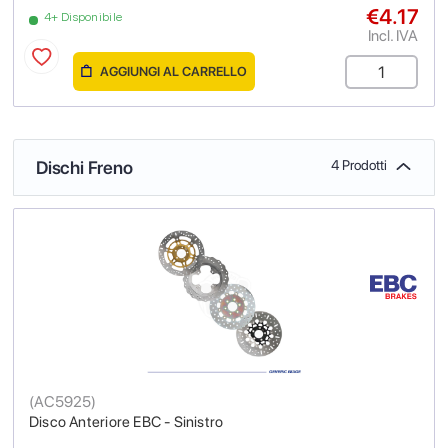
€4.17
4+ Disponibile
Incl. IVA
AGGIUNGI AL CARRELLO
Dischi Freno
4 Prodotti
(
AC5925
)
Disco Anteriore EBC - Sinistro