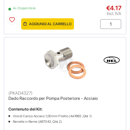
€4.17
4+ Disponibile
Incl. IVA
AGGIUNGI AL CARRELLO
(
PKAD4327
)
Dado Raccordo per Pompa Posteriore - Acciaio
Contenuto del Kit:
Vite di Carico Acciaio 1,00mm Filetto (AA1683 , Qtà 1)
Ranelle in Rame (AB7343 , Qtà 2)