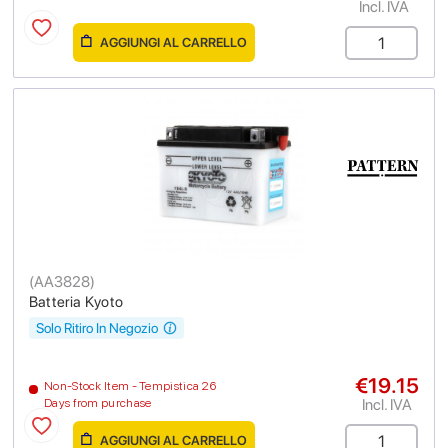
Incl. IVA
AGGIUNGI AL CARRELLO
(
AA3828
)
Batteria Kyoto
Solo Ritiro In Negozio
€19.15
Non-Stock Item - Tempistica 26
Incl. IVA
Days from purchase
AGGIUNGI AL CARRELLO