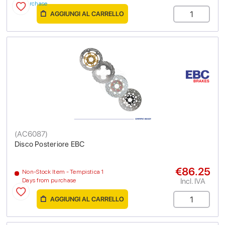
purchase
AGGIUNGI AL CARRELLO
(
AC6087
)
Disco Posteriore EBC
€86.25
Non-Stock Item - Tempistica 1
Incl. IVA
Days from purchase
AGGIUNGI AL CARRELLO