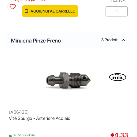
Incl. IVA
AGGIUNGI AL CARRELLO
Minueria Pinze Freno
3 Prodotti
(
AB6425
)
Vite Spurgo - Anteriore Acciaio
€4.33
4 Disponibile