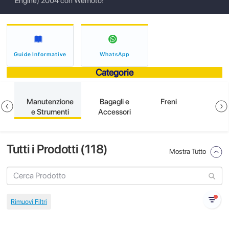
Engine) 2004 con Wemoto!
Guide Informative
WhatsApp
Categorie
e
Manutenzione
Bagagli e
Freni
e Strumenti
Accessori
Tutti i Prodotti (
118
)
Mostra Tutto