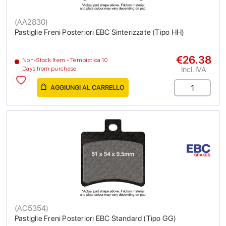
(
AA2830
)
Pastiglie Freni Posteriori EBC Sinterizzate (Tipo HH)
€26.38
Non-Stock Item - Tempistica 10
Incl. IVA
Days from purchase
AGGIUNGI AL CARRELLO
(
AC5354
)
Pastiglie Freni Posteriori EBC Standard (Tipo GG)