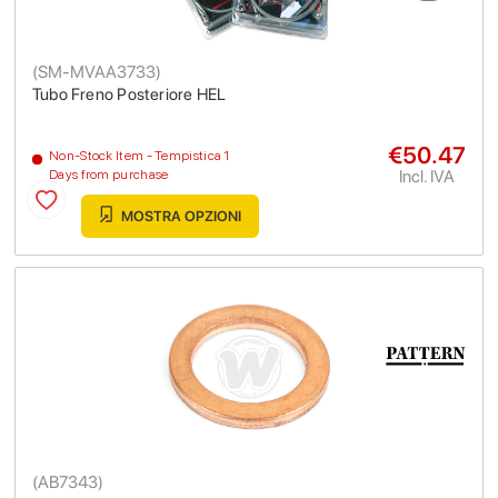
(
SM-MVAA3733
)
Tubo Freno Posteriore HEL
€50.47
Non-Stock Item - Tempistica 1
Incl. IVA
Days from purchase
MOSTRA OPZIONI
(
AB7343
)