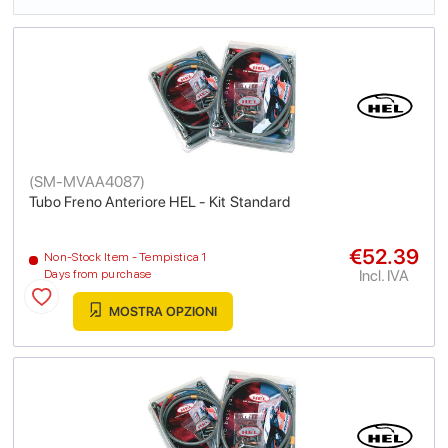
(
SM-MVAA4087
)
Tubo Freno Anteriore HEL - Kit Standard
€52.39
Non-Stock Item - Tempistica 1
Incl. IVA
Days from purchase
MOSTRA OPZIONI