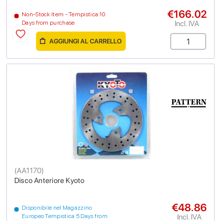
€166.02
Non-Stock Item - Tempistica 10
Incl. IVA
Days from purchase
AGGIUNGI AL CARRELLO
(
AA1170
)
Disco Anteriore Kyoto
€48.86
Disponibile nel Magazzino
Incl. IVA
Europeo Tempistica 5 Days from