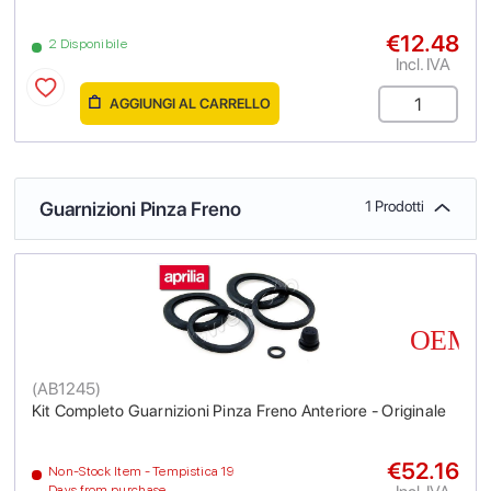
€12.48
2 Disponibile
Incl. IVA
AGGIUNGI AL CARRELLO
Guarnizioni Pinza Freno
1 Prodotti
(
AB1245
)
Kit Completo Guarnizioni Pinza Freno Anteriore - Originale
€52.16
Non-Stock Item - Tempistica 19
Days from purchase