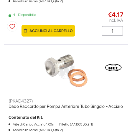
Ranelle in Rame (AB7343 , Qtà 2)
€4.17
4+ Disponibile
Incl. IVA
AGGIUNGI AL CARRELLO
(
PKAD4327
)
Dado Raccordo per Pompa Anteriore Tubo Singolo - Acciaio
Contenuto del Kit:
Vite di Carico Acciaio 1,00mm Filetto (AA1683 , Qtà 1)
Ranelle in Rame (AB7343 , Qtà 2)