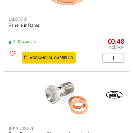
(
AB7343
)
Ranelle in Rame
€0.48
4+ Disponibile
Incl. IVA
AGGIUNGI AL CARRELLO
(
PKAD4327
)