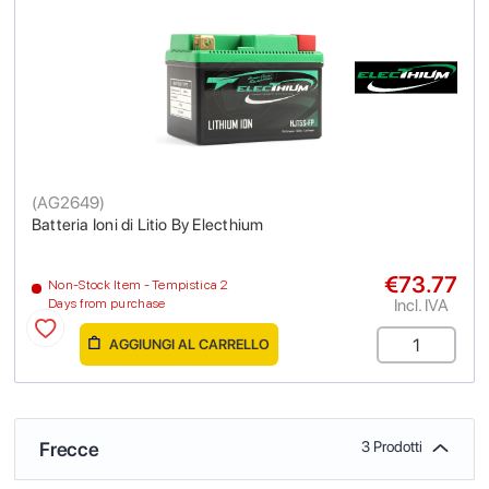
(
AG2649
)
Batteria Ioni di Litio By Electhium
€73.77
Non-Stock Item - Tempistica 2
Incl. IVA
Days from purchase
AGGIUNGI AL CARRELLO
Frecce
3 Prodotti