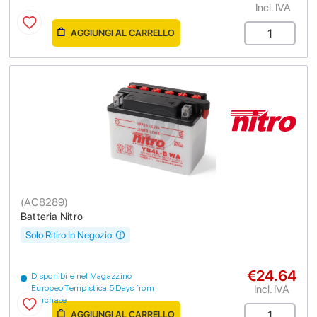
Incl. IVA
AGGIUNGI AL CARRELLO
(
AC8289
)
Batteria Nitro
Solo Ritiro In Negozio
€24.64
Disponibile nel Magazzino
Incl. IVA
Europeo Tempistica 5 Days from
purchase
AGGIUNGI AL CARRELLO