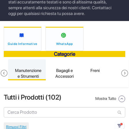
stati accuratamente testati e sono di altissima qualità,
sempre attenti alla sicurezza dei nostri clienti. Contattaci
oggi per qualsiasi richiesta tu possa avere.
Guide Informative
WhatsApp
Categorie
e
Manutenzione
Bagagli e
Freni
e Strumenti
Accessori
Tutti i Prodotti (
102
)
Mostra Tutto