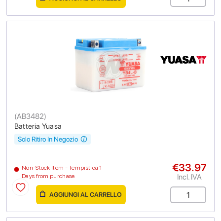
(
AB3482
)
Batteria Yuasa
Solo Ritiro In Negozio
€33.97
Non-Stock Item - Tempistica 1
Incl. IVA
Days from purchase
AGGIUNGI AL CARRELLO