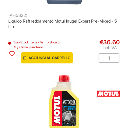
(
AH5822
)
Liquido Raffreddamento Motul Inugel Expert Pre-Mixed - 5
Litri
€36.60
Non-Stock Item - Tempistica 5
Incl. IVA
Days from purchase
AGGIUNGI AL CARRELLO