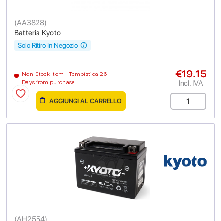
(
AA3828
)
Batteria Kyoto
Solo Ritiro In Negozio
€19.15
Non-Stock Item - Tempistica 26
Incl. IVA
Days from purchase
AGGIUNGI AL CARRELLO
(
AH2554
)