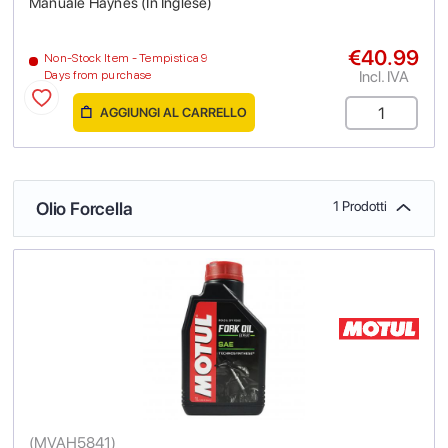
Manuale Haynes (In Inglese)
€40.99
Non-Stock Item - Tempistica 9
Incl. IVA
Days from purchase
AGGIUNGI AL CARRELLO
Olio Forcella
1 Prodotti
(
MVAH5841
)