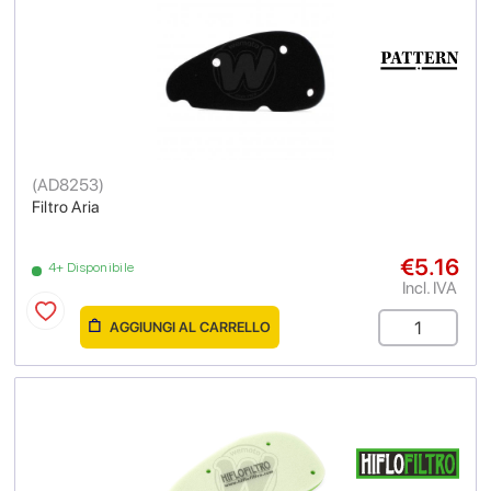
(
AD8253
)
Filtro Aria
€5.16
4+ Disponibile
Incl. IVA
AGGIUNGI AL CARRELLO