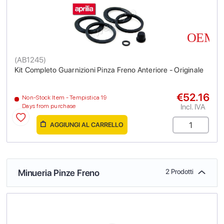
(
AB1245
)
Kit Completo Guarnizioni Pinza Freno Anteriore - Originale
€52.16
Non-Stock Item - Tempistica 19
Incl. IVA
Days from purchase
AGGIUNGI AL CARRELLO
Minueria Pinze Freno
2 Prodotti