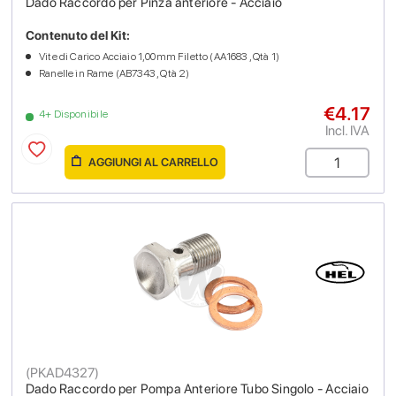
Dado Raccordo per Pinza anteriore - Acciaio
Contenuto del Kit:
Vite di Carico Acciaio 1,00mm Filetto (AA1683 , Qtà 1)
Ranelle in Rame (AB7343 , Qtà 2)
€4.17
4+ Disponibile
Incl. IVA
AGGIUNGI AL CARRELLO
(
PKAD4327
)
Dado Raccordo per Pompa Anteriore Tubo Singolo - Acciaio