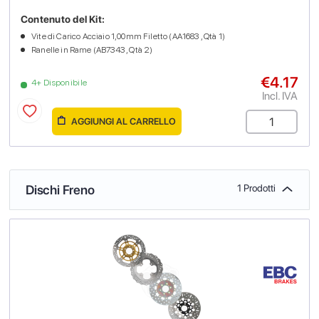
Contenuto del Kit:
Vite di Carico Acciaio 1,00mm Filetto (AA1683 , Qtà 1)
Ranelle in Rame (AB7343 , Qtà 2)
€4.17
4+ Disponibile
Incl. IVA
AGGIUNGI AL CARRELLO
Dischi Freno
1 Prodotti