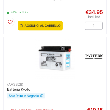
€34.95
4 Disponibile
Incl. IVA
AGGIUNGI AL CARRELLO
(
AA3828
)
Batteria Kyoto
Solo Ritiro In Negozio
€19.15
Non-Stock Item - Tempistica 26