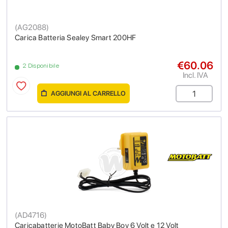
(
AG2088
)
Carica Batteria Sealey Smart 200HF
€60.06
2 Disponibile
Incl. IVA
AGGIUNGI AL CARRELLO
(
AD4716
)
Caricabatterie MotoBatt Baby Boy 6 Volt e 12 Volt