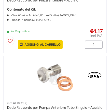
Dado Raccordo per Pinza anteriore - Acciaio
Contenuto del Kit:
Vite di Carico Acciaio 1,00mm Filetto (AA1683 , Qtà 1)
Ranelle in Rame (AB7343 , Qtà 2)
€4.17
4+ Disponibile
Incl. IVA
AGGIUNGI AL CARRELLO
(
PKAD4327
)
Dado Raccordo per Pompa Anteriore Tubo Singolo - Acciaio