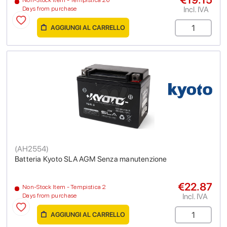
Incl. IVA
Days from purchase
AGGIUNGI AL CARRELLO
(
AH2554
)
Batteria Kyoto SLA AGM Senza manutenzione
€22.87
Non-Stock Item - Tempistica 2
Incl. IVA
Days from purchase
AGGIUNGI AL CARRELLO