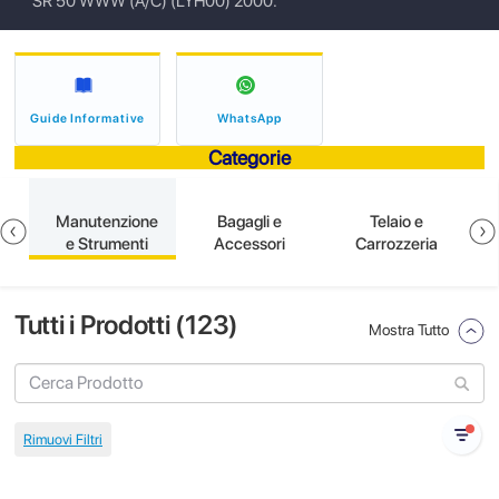
SR 50 WWW (A/C) (LYH00) 2000.
Guide Informative
WhatsApp
Categorie
e
Manutenzione
Bagagli e
Telaio e
e Strumenti
Accessori
Carrozzeria
Tutti i Prodotti (
123
)
Mostra Tutto