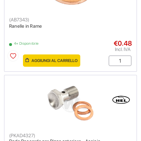
(
AB7343
)
Ranelle in Rame
€0.48
4+ Disponibile
Incl. IVA
AGGIUNGI AL CARRELLO
(
PKAD4327
)