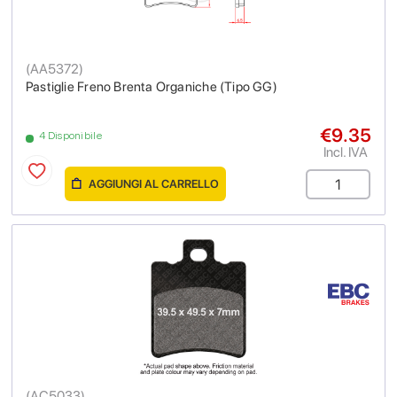
(
AA5372
)
Pastiglie Freno Brenta Organiche (Tipo GG)
€9.35
4 Disponibile
Incl. IVA
AGGIUNGI AL CARRELLO
(
AC5033
)