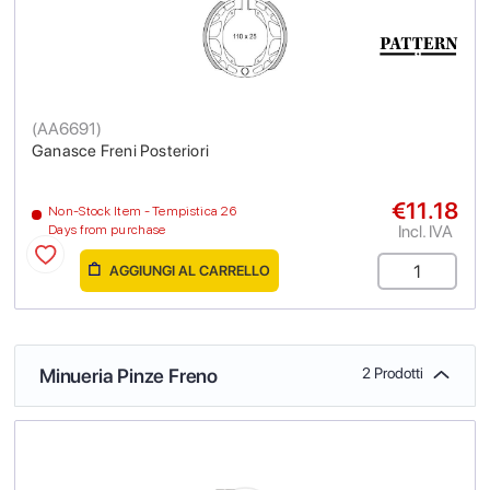
(
AA6691
)
Ganasce Freni Posteriori
€11.18
Non-Stock Item - Tempistica 26
Incl. IVA
Days from purchase
AGGIUNGI AL CARRELLO
Minueria Pinze Freno
2 Prodotti