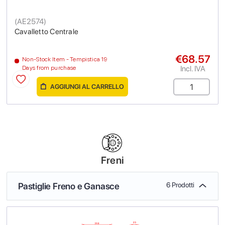
(
AE2574
)
Cavalletto Centrale
€68.57
Non-Stock Item - Tempistica 19
Incl. IVA
Days from purchase
AGGIUNGI AL CARRELLO
Freni
Pastiglie Freno e Ganasce
6 Prodotti