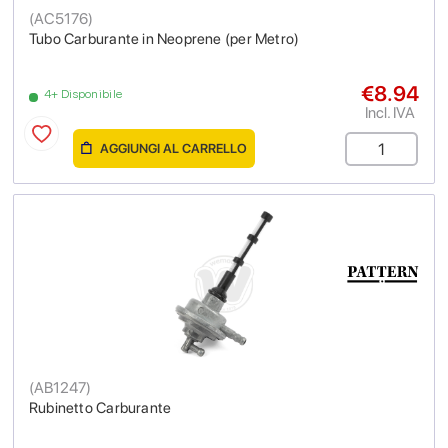
(
AC5176
)
Tubo Carburante in Neoprene (per Metro)
€8.94
4+ Disponibile
Incl. IVA
AGGIUNGI AL CARRELLO
(
AB1247
)
Rubinetto Carburante