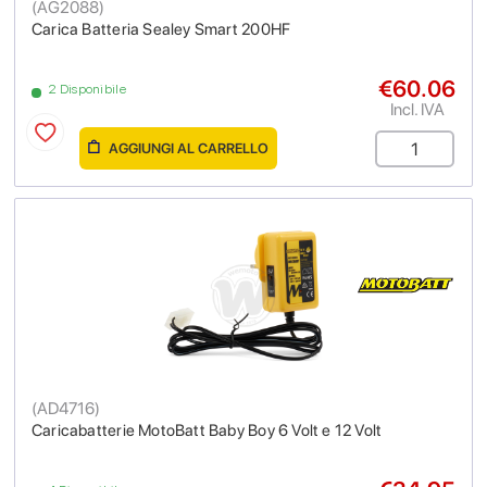
(
AG2088
)
Carica Batteria Sealey Smart 200HF
€60.06
2 Disponibile
Incl. IVA
AGGIUNGI AL CARRELLO
(
AD4716
)
Caricabatterie MotoBatt Baby Boy 6 Volt e 12 Volt