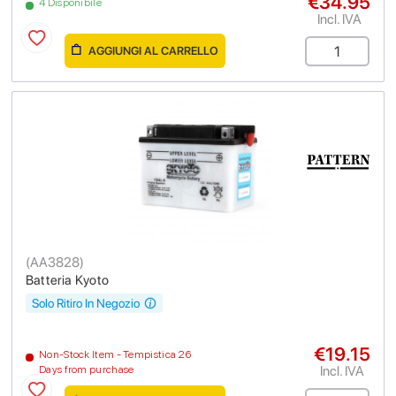
€34.95
4 Disponibile
Incl. IVA
AGGIUNGI AL CARRELLO
(
AA3828
)
Batteria Kyoto
Solo Ritiro In Negozio
€19.15
Non-Stock Item - Tempistica 26
Incl. IVA
Days from purchase