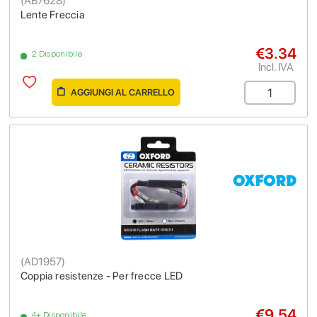
(
AB7628
)
Lente Freccia
€3.34
2 Disponibile
Incl. IVA
AGGIUNGI AL CARRELLO
(
AD1957
)
Coppia resistenze - Per frecce LED
€9.54
4+ Disponibile