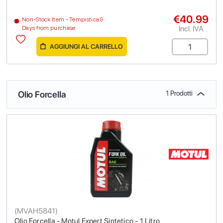
€40.99
Non-Stock Item - Tempistica 9
Incl. IVA
Days from purchase
AGGIUNGI AL CARRELLO
Olio Forcella
1 Prodotti
(
MVAH5841
)
Olio Forcella - Motul Expert Sintetico - 1 Litro