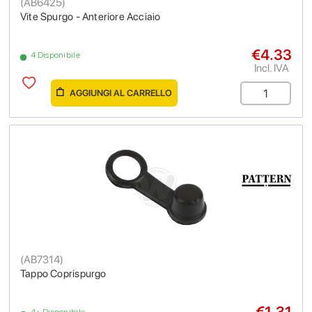
(
AB6425
)
Vite Spurgo - Anteriore Acciaio
€4.33
4 Disponibile
Incl. IVA
AGGIUNGI AL CARRELLO
(
AB7314
)
Tappo Coprispurgo
€1.31
4+ Disponibile