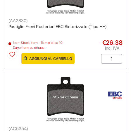
(
AA2830
)
Pastiglie Freni Posteriori EBC Sinterizzate (Tipo HH)
€26.38
Non-Stock Item - Tempistica 10
Incl. IVA
Days from purchase
AGGIUNGI AL CARRELLO
(
AC5354
)