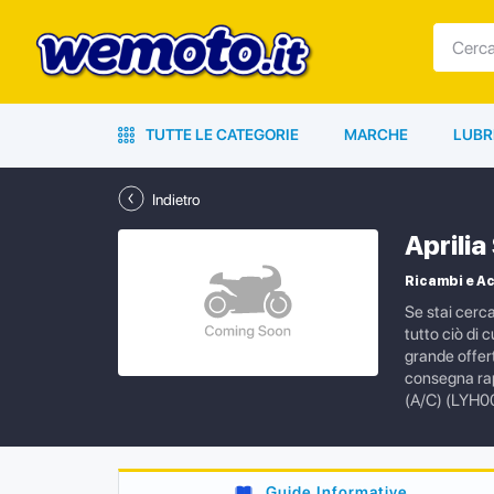
TUTTE LE CATEGORIE
MARCHE
LUBR
Indietro
Aprili
Ricambi e Ac
Se stai cerc
tutto ciò di 
grande offert
consegna rapi
(A/C) (LYH0
Guide Informative