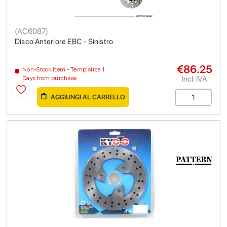
(
AC6087
)
Disco Anteriore EBC - Sinistro
€86.25
Non-Stock Item - Tempistica 1
Incl. IVA
Days from purchase
AGGIUNGI AL CARRELLO