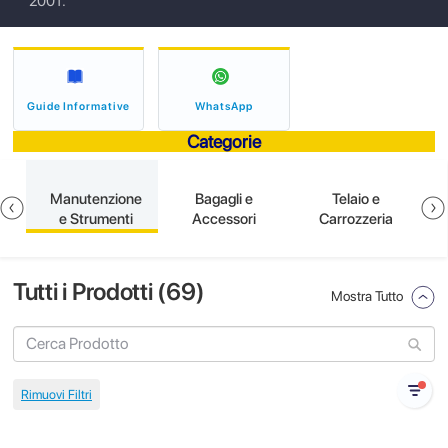
2001.
Guide Informative
WhatsApp
Categorie
e
Manutenzione
Bagagli e
Telaio e
e Strumenti
Accessori
Carrozzeria
Tutti i Prodotti (
69
)
Mostra Tutto