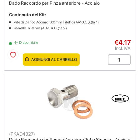
Dado Raccordo per Pinza anteriore - Acciaio
Contenuto del Kit:
Vite di Carico Acciaio 1,00mm Filetto (AA1683 , Qtà 1)
Ranelle in Rame (AB7343 , Qtà 2)
€4.17
4+ Disponibile
Incl. IVA
AGGIUNGI AL CARRELLO
(
PKAD4327
)
Dado Raccordo per Pompa Anteriore Tubo Singolo - Acciaio