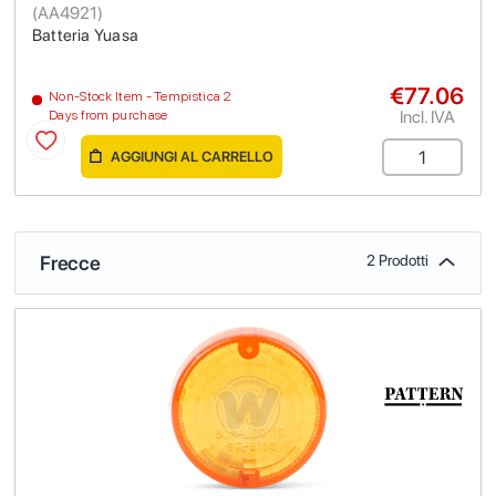
(
AA4921
)
Batteria Yuasa
€77.06
Non-Stock Item - Tempistica 2
Incl. IVA
Days from purchase
AGGIUNGI AL CARRELLO
Frecce
2 Prodotti