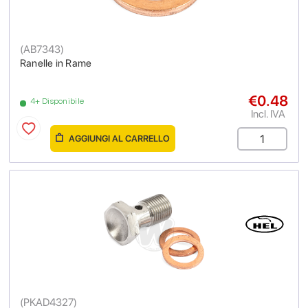
(
AB7343
)
Ranelle in Rame
€0.48
4+ Disponibile
Incl. IVA
AGGIUNGI AL CARRELLO
(
PKAD4327
)