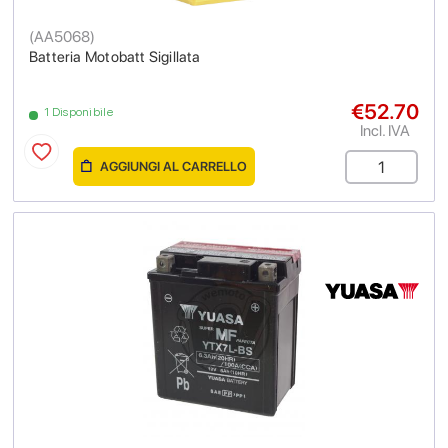
(
AA5068
)
Batteria Motobatt Sigillata
€52.70
1 Disponibile
Incl. IVA
AGGIUNGI AL CARRELLO