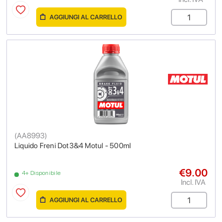
AGGIUNGI AL CARRELLO
(
AA8993
)
Liquido Freni Dot3&4 Motul - 500ml
€9.00
4+ Disponibile
Incl. IVA
AGGIUNGI AL CARRELLO