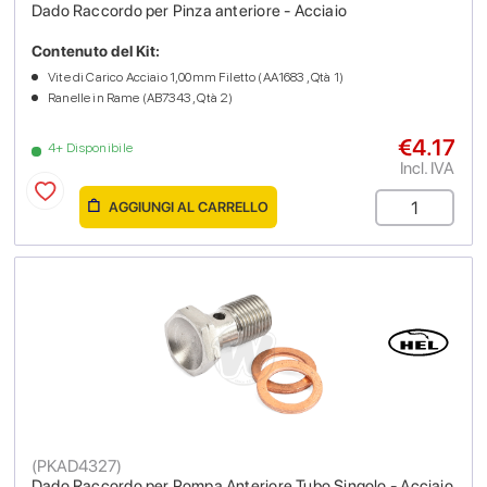
Dado Raccordo per Pinza anteriore - Acciaio
Contenuto del Kit:
Vite di Carico Acciaio 1,00mm Filetto (AA1683 , Qtà 1)
Ranelle in Rame (AB7343 , Qtà 2)
€4.17
4+ Disponibile
Incl. IVA
AGGIUNGI AL CARRELLO
(
PKAD4327
)
Dado Raccordo per Pompa Anteriore Tubo Singolo - Acciaio