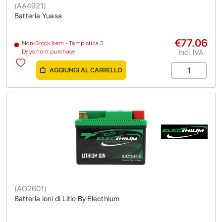
(
AA4921
)
Batteria Yuasa
€77.06
Non-Stock Item - Tempistica 2
Incl. IVA
Days from purchase
AGGIUNGI AL CARRELLO
(
AG2601
)
Batteria Ioni di Litio By Electhium