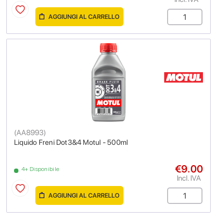
AGGIUNGI AL CARRELLO
(
AA8993
)
Liquido Freni Dot3&4 Motul - 500ml
€9.00
4+ Disponibile
Incl. IVA
AGGIUNGI AL CARRELLO