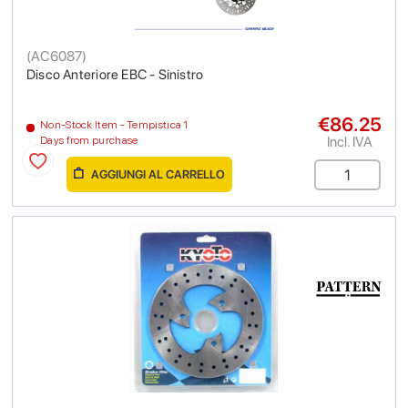
(
AC6087
)
Disco Anteriore EBC - Sinistro
€86.25
Non-Stock Item - Tempistica 1
Incl. IVA
Days from purchase
AGGIUNGI AL CARRELLO