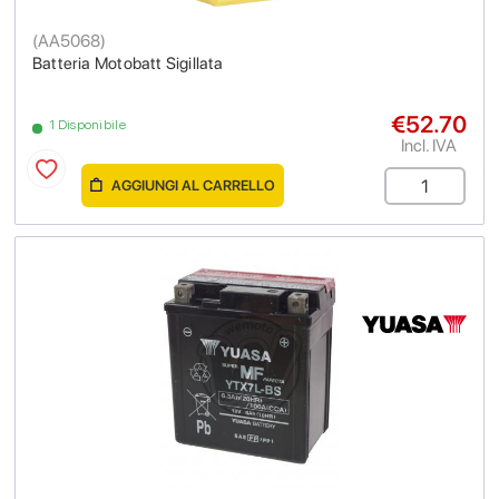
(
AA5068
)
Batteria Motobatt Sigillata
€52.70
1 Disponibile
Incl. IVA
AGGIUNGI AL CARRELLO