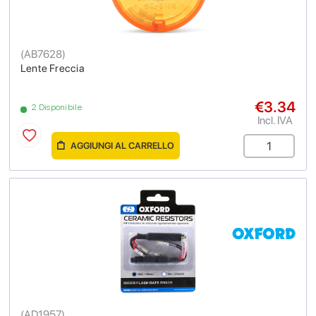
(
AB7628
)
Lente Freccia
€3.34
2 Disponibile
Incl. IVA
AGGIUNGI AL CARRELLO
(
AD1957
)