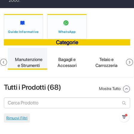
2000.
Guide Informative
WhatsApp
Categorie
e
Manutenzione
Bagagli e
Telaio e
e Strumenti
Accessori
Carrozzeria
Tutti i Prodotti (
68
)
Mostra Tutto