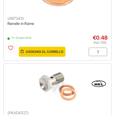
(
AB7343
)
Ranelle in Rame
€0.48
4+ Disponibile
Incl. IVA
AGGIUNGI AL CARRELLO
(
PKAD4327
)