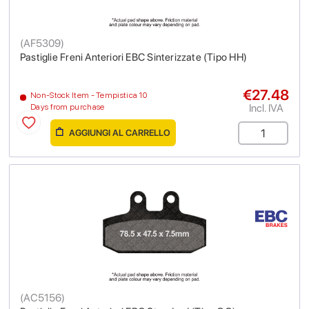
(
AF5309
)
Pastiglie Freni Anteriori EBC Sinterizzate (Tipo HH)
€27.48
Non-Stock Item - Tempistica 10
Incl. IVA
Days from purchase
AGGIUNGI AL CARRELLO
(
AC5156
)