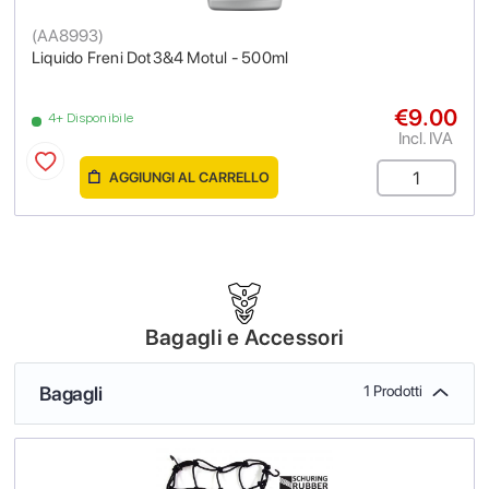
(
AA8993
)
Liquido Freni Dot3&4 Motul - 500ml
€9.00
4+ Disponibile
Incl. IVA
AGGIUNGI AL CARRELLO
Bagagli e Accessori
Bagagli
1 Prodotti