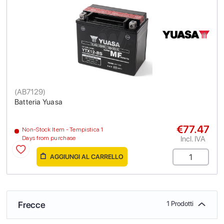
(
AB7129
)
Batteria Yuasa
€77.47
Non-Stock Item - Tempistica 1
Incl. IVA
Days from purchase
AGGIUNGI AL CARRELLO
Frecce
1 Prodotti