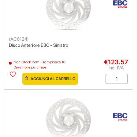
(
AC6124
)
Disco Anteriore EBC - Sinistro
€123.57
Non-Stock Item - Tempistica 10
Incl. IVA
Days from purchase
AGGIUNGI AL CARRELLO