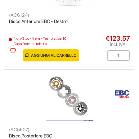
(
AC6124
)
Disco Anteriore EBC - Destro
€123.57
Non-Stock Item - Tempistica 10
Incl. IVA
Days from purchase
AGGIUNGI AL CARRELLO
(
AC5507
)
Disco Posteriore EBC