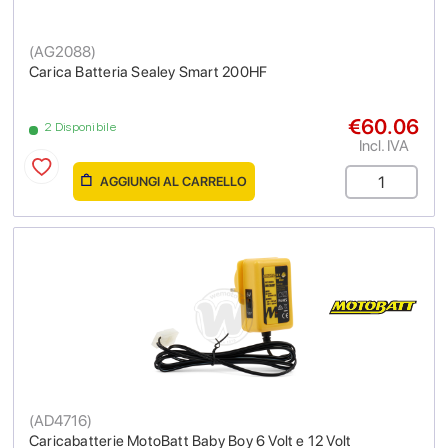
(
AG2088
)
Carica Batteria Sealey Smart 200HF
€60.06
2 Disponibile
Incl. IVA
AGGIUNGI AL CARRELLO
(
AD4716
)
Caricabatterie MotoBatt Baby Boy 6 Volt e 12 Volt