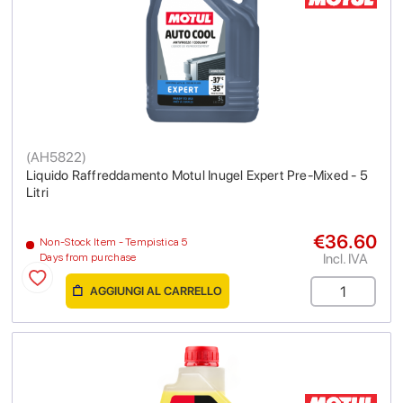
(
AH5822
)
Liquido Raffreddamento Motul Inugel Expert Pre-Mixed - 5
Litri
€36.60
Non-Stock Item - Tempistica 5
Incl. IVA
Days from purchase
AGGIUNGI AL CARRELLO