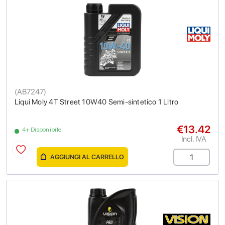
(
AB7247
)
Liqui Moly 4T Street 10W40 Semi-sintetico 1 Litro
€13.42
4+ Disponibile
Incl. IVA
AGGIUNGI AL CARRELLO