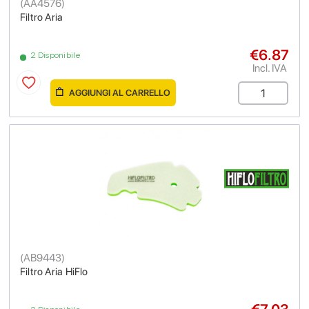
(
AA4576
)
Filtro Aria
€6.87
2 Disponibile
Incl. IVA
AGGIUNGI AL CARRELLO
(
AB9443
)
Filtro Aria HiFlo