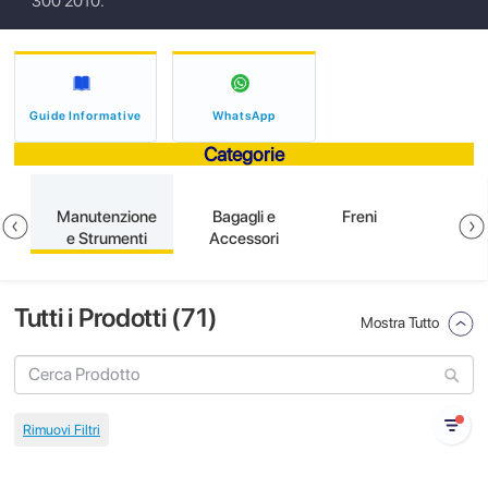
300 2010.
Guide Informative
WhatsApp
Categorie
e
Manutenzione
Bagagli e
Freni
e Strumenti
Accessori
Tutti i Prodotti (
71
)
Mostra Tutto