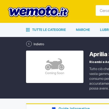
TUTTE LE CATEGORIE
MARCHE
LUBR
Indietro
Aprili
Ricambi e Ac
Tutto ciò ch
vasta gamma d
consumo per l
accuratamente
possa avere.
Guide Informative