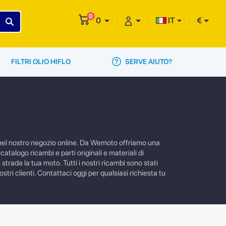
0
0
IT
€
SERVE AIUTO?
FILTRI OLIO HIFLO
e nel nostro negozio online. Da Wemoto offriamo una
atalogo ricambi e parti originali e materiali di
trada la tua moto. Tutti i nostri ricambi sono stati
tri clienti. Contattaci oggi per qualsiasi richiesta tu