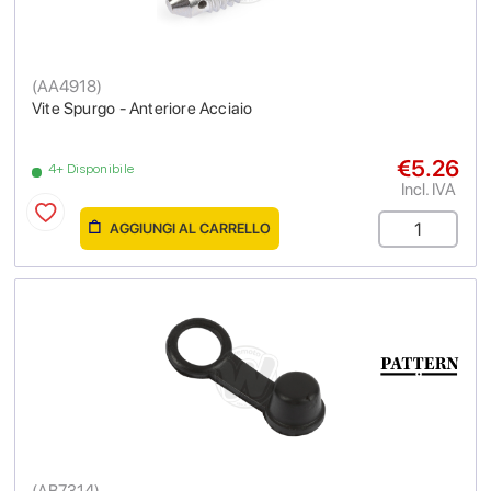
(
AA4918
)
Vite Spurgo - Anteriore Acciaio
€5.26
4+ Disponibile
Incl. IVA
AGGIUNGI AL CARRELLO
(
AB7314
)