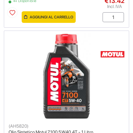
€13.42
4+ Disponibile
Incl. IVA
AGGIUNGI AL CARRELLO
(
AH5820
)
Olio Sintetico Motul 7100 5W40 4T - 1 Litro