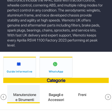
electronics include the APRC suite with traction control,
wheelie control, cornering ABS, and multiple riding modes for
perfect control in any condition. The aerodynamic winglets,
aluminium frame, and race developed chassis provide
stability and agility at high speeds. Wemoto UK offers
genuine and aftermarket parts including filters, brake pads,
spark plugs, bearings, chains, sprockets, and service kits.
With fast UK delivery and expert support, Wemoto keeps
every Aprilia RSV4 1100 Factory 2023 performing at peak
level.
Guide Informative
WhatsApp
Categorie
ne
Manutenzione
Bagagli e
Freni
e Strumenti
Accessori