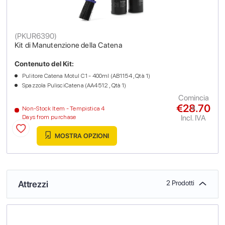
(
PKUR6390
)
Kit di Manutenzione della Catena
Contenuto del Kit:
Pulitore Catena Motul C1 - 400ml (AB1154 , Qtà 1)
Spazzola PulisciCatena (AA4512 , Qtà 1)
Comincia
€28.70
a
Non-Stock Item - Tempistica 4
Incl. IVA
Days from purchase
MOSTRA OPZIONI
Attrezzi
2 Prodotti