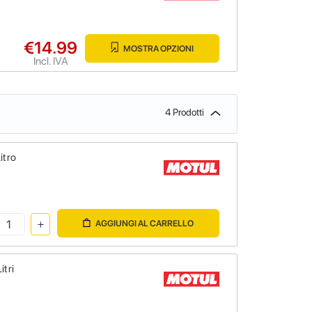
€14.99
MOSTRA OPZIONI
Incl. IVA
4 Prodotti
itro
AGGIUNGI AL CARRELLO
itri