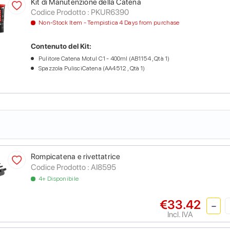
Kit di Manutenzione della Catena
Codice Prodotto :
PKUR6390
Non-Stock Item - Tempistica 4 Days from purchase
Contenuto del Kit:
Pulitore Catena Motul C1 - 400ml (AB1154 , Qtà 1)
Spazzola PulisciCatena (AA4512 , Qtà 1)
Rompicatena e rivettatrice
Codice Prodotto :
AI8595
4+ Disponibile
€33.42
Incl. IVA