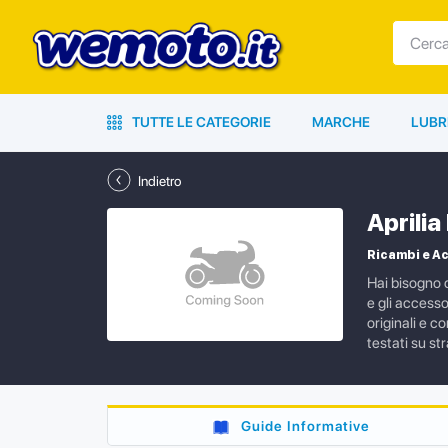
TUTTE LE CATEGORIE
MARCHE
LUBR
Indietro
Aprili
Ricambi e Ac
Hai bisogno d
e gli access
originali e c
testati su s
Guide Informative