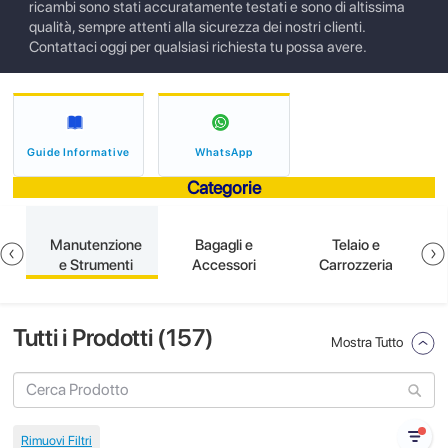
ricambi sono stati accuratamente testati e sono di altissima
qualità, sempre attenti alla sicurezza dei nostri clienti.
Contattaci oggi per qualsiasi richiesta tu possa avere.
Guide Informative
WhatsApp
Categorie
e
Manutenzione
Bagagli e
Telaio e
e Strumenti
Accessori
Carrozzeria
Tutti i Prodotti (
157
)
Mostra Tutto