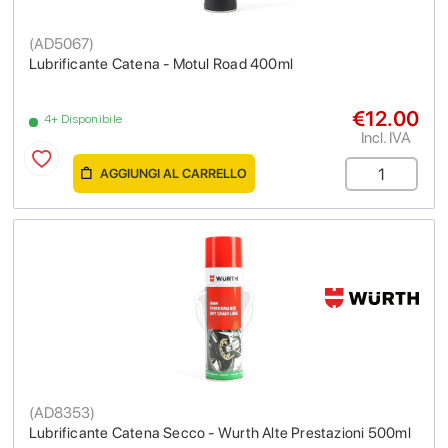
(
AD5067
)
Lubrificante Catena - Motul Road 400ml
€12.00
4+ Disponibile
Incl. IVA
AGGIUNGI AL CARRELLO
(
AD8353
)
Lubrificante Catena Secco - Wurth Alte Prestazioni 500ml