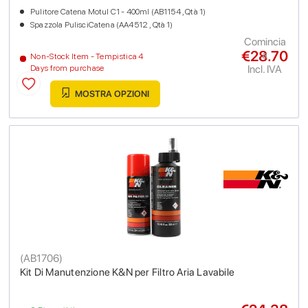
Pulitore Catena Motul C1 - 400ml (AB1154 , Qtà 1)
Spazzola PulisciCatena (AA4512 , Qtà 1)
Comincia
€28.70
a
Non-Stock Item - Tempistica 4
Incl. IVA
Days from purchase
MOSTRA OPZIONI
(
AB1706
)
Kit Di Manutenzione K&N per Filtro Aria Lavabile