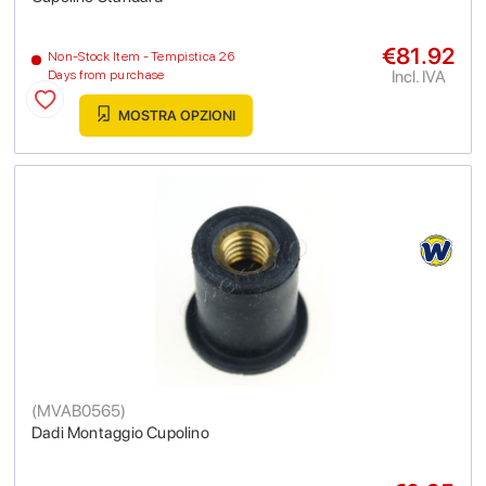
€81.92
Non-Stock Item - Tempistica 26
Incl. IVA
Days from purchase
MOSTRA OPZIONI
(
MVAB0565
)
Dadi Montaggio Cupolino