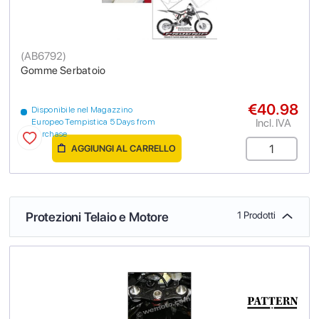
(
AB6792
)
Gomme Serbatoio
€40.98
Disponibile nel Magazzino
Incl. IVA
Europeo Tempistica 5 Days from
purchase
AGGIUNGI AL CARRELLO
Protezioni Telaio e Motore
1 Prodotti