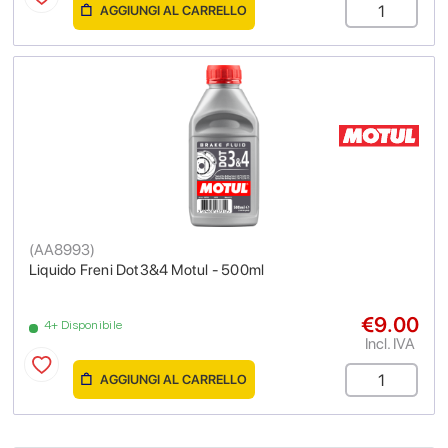
AGGIUNGI AL CARRELLO
(
AA8993
)
Liquido Freni Dot3&4 Motul - 500ml
€9.00
4+ Disponibile
Incl. IVA
AGGIUNGI AL CARRELLO