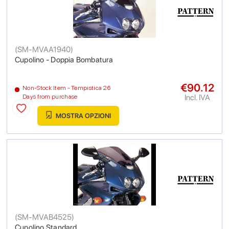
(
SM-MVAA1940
)
Cupolino - Doppia Bombatura
€90.12
Non-Stock Item - Tempistica 26
Incl. IVA
Days from purchase
MOSTRA OPZIONI
(
SM-MVAB4525
)
Cupolino Standard