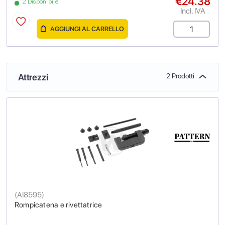
€24.38
2 Disponibile
Incl. IVA
AGGIUNGI AL CARRELLO
Attrezzi
2 Prodotti
(
AI8595
)
Rompicatena e rivettatrice