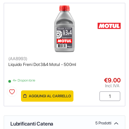
(
AA8993
)
Liquido Freni Dot3&4 Motul - 500ml
€9.00
4+ Disponibile
Incl. IVA
AGGIUNGI AL CARRELLO
Lubrificanti Catena
5 Prodotti