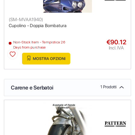
(
SM-MVAA1940
)
Cupolino - Doppia Bombatura
€90.12
Non-Stock Item - Tempistica 26
Incl. IVA
Days from purchase
MOSTRA OPZIONI
Carene e Serbatoi
1 Prodotti