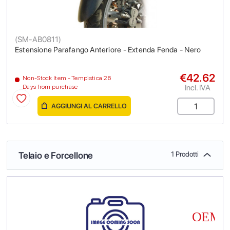
(
SM-AB0811
)
Estensione Parafango Anteriore - Extenda Fenda - Nero
€42.62
Non-Stock Item - Tempistica 26
Incl. IVA
Days from purchase
AGGIUNGI AL CARRELLO
Telaio e Forcellone
1 Prodotti