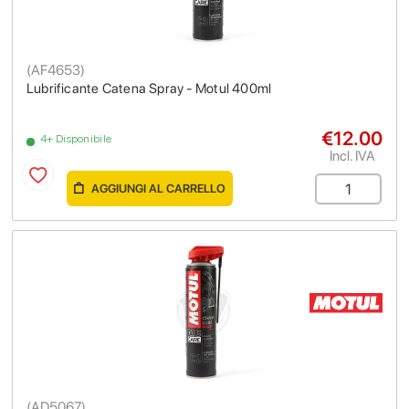
(
AF4653
)
Lubrificante Catena Spray - Motul 400ml
€12.00
4+ Disponibile
Incl. IVA
AGGIUNGI AL CARRELLO
(
AD5067
)