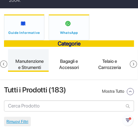
2004.
Guide Informative
WhatsApp
Categorie
e
Manutenzione
Bagagli e
Telaio e
e Strumenti
Accessori
Carrozzeria
Tutti i Prodotti (
183
)
Mostra Tutto