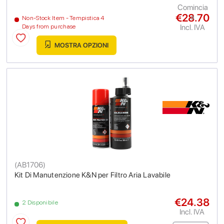
Comincia
€28.70
a
Non-Stock Item - Tempistica 4
Incl. IVA
Days from purchase
MOSTRA OPZIONI
(
AB1706
)
Kit Di Manutenzione K&N per Filtro Aria Lavabile
€24.38
2 Disponibile
Incl. IVA