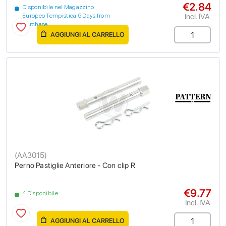
€2.84
Disponibile nel Magazzino
Incl. IVA
Europeo Tempistica 5 Days from
purchase
AGGIUNGI AL CARRELLO
(
AA3015
)
Perno Pastiglie Anteriore - Con clip R
€9.77
4 Disponibile
Incl. IVA
AGGIUNGI AL CARRELLO