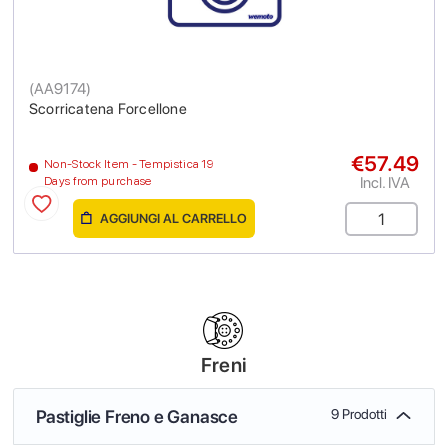
(
AA9174
)
Scorricatena Forcellone
€57.49
Non-Stock Item - Tempistica 19
Incl. IVA
Days from purchase
AGGIUNGI AL CARRELLO
Freni
Pastiglie Freno e Ganasce
9 Prodotti