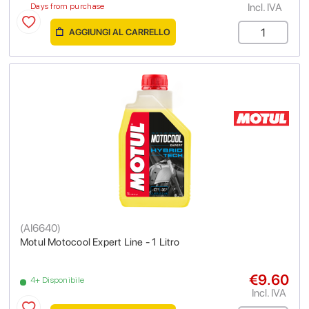
Incl. IVA
Days from purchase
AGGIUNGI AL CARRELLO
(
AI6640
)
Motul Motocool Expert Line - 1 Litro
€9.60
4+ Disponibile
Incl. IVA