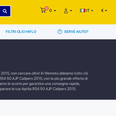
0
0
IT
€
SERVE AIUTO?
FILTRI OLIO HIFLO
s 2015, non cercare oltre! In Wemoto abbiamo tutto ciò
lia RS4 50 AJP Calipers 2015, con la più grande offerta di
bbiamo le scorte per garantire una consegna rapida,
reparare la tua Aprilia RS4 50 AJP Calipers 2015.