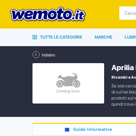
TUTTE LE CATEGORIE
MARCHE
LUBR
Indietro
Aprili
Ricambi e Ac
Se stai cerc
di cui hai bi
prodotti sul 
quindi trova 
Guide Informative