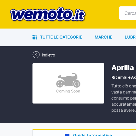
TUTTE LE CATEGORIE
MARCHE
LUBR
Indietro
Aprili
Ricambi e Ac
Tutto ciò ch
vasta gamma d
consumo per l
accuratamente
possa avere.
Guide Informative