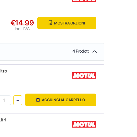
€14.99
MOSTRA OPZIONI
Incl. IVA
4 Prodotti
itro
AGGIUNGI AL CARRELLO
itri