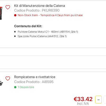
Kit di Manutenzione della Catena
Codice Prodotto :
PKUR6390
Non-Stock Item - Tempistica 4 Days from purchase
Contenuto del Kit:
Pulitore Catena Motul C1 - 400ml (AB1154 , Qtà 1)
Spazzola PulisciCatena (AA4512 , Qtà 1)
Rompicatena e rivettatrice
Codice Prodotto :
AI8595
1 Disponibile
€33.42
Incl. IVA