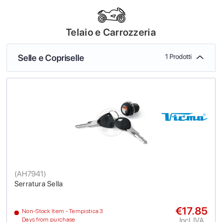
Telaio e Carrozzeria
Selle e Copriselle
1 Prodotti
(
AH7941
)
Serratura Sella
€17.85
Non-Stock Item - Tempistica 3
Incl. IVA
Days from purchase