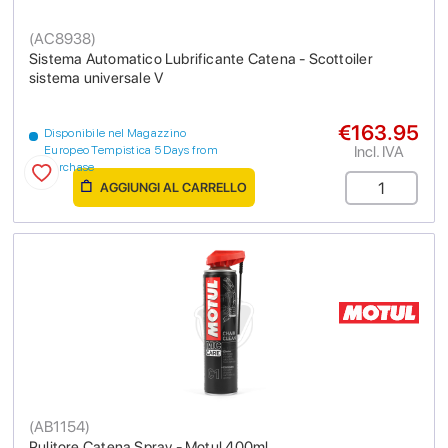
(
AC8938
)
Sistema Automatico Lubrificante Catena - Scottoiler
sistema universale V
€163.95
Disponibile nel Magazzino
Incl. IVA
Europeo Tempistica 5 Days from
purchase
AGGIUNGI AL CARRELLO
(
AB1154
)
Pulitore Catena Spray - Motul 400ml