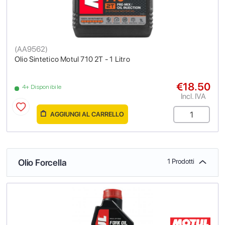
(
AA9562
)
Olio Sintetico Motul 710 2T - 1 Litro
€18.50
4+ Disponibile
Incl. IVA
AGGIUNGI AL CARRELLO
Olio Forcella
1 Prodotti