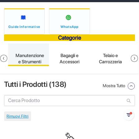
Guide Informative
WhatsApp
Categorie
e
Manutenzione
Bagagli e
Telaio e
e Strumenti
Accessori
Carrozzeria
Tutti i Prodotti (
138
)
Mostra Tutto