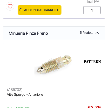
Incl. IVA
AGGIUNGI AL CARRELLO
Minueria Pinze Freno
5 Prodotti
(
AB5732
)
Vite Spurgo - Anteriore
€3.75
4+ Disponibile