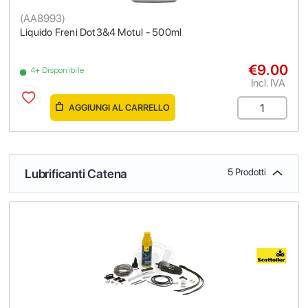
(
AA8993
)
Liquido Freni Dot3&4 Motul - 500ml
€9.00
4+ Disponibile
Incl. IVA
AGGIUNGI AL CARRELLO
Lubrificanti Catena
5 Prodotti