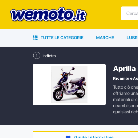
TUTTE LE CATEGORIE
MARCHE
LUBR
Indietro
Aprilia
Ricambi e Ac
Tutto ciò che
offriamo una 
materiali di 
ricambi sono 
qualsiasi ric
Guide Informative